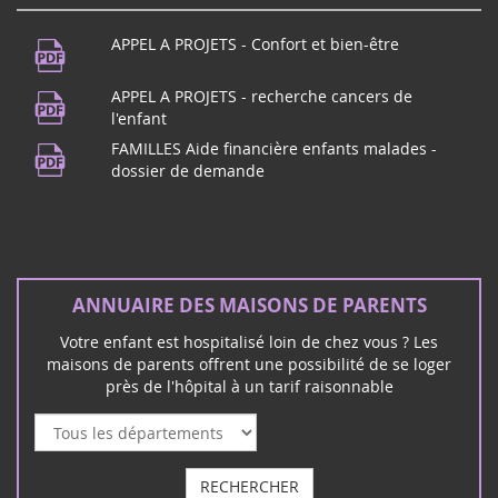
FAMILLES Aide financière enfants malades -
dossier de demande
ANNUAIRE DES MAISONS DE PARENTS
Votre enfant est hospitalisé loin de chez vous ? Les
maisons de parents offrent une possibilité de se loger
près de l'hôpital à un tarif raisonnable
RECHERCHER
|
|
|
|
|
L'ASSO
LA MALADIE
NOS ACTIONS
FAMILLES
MEDIAS
|
|
|
|
|
SOUTIENS
PETITION
BOUTIQUE
NOUS AIDER
MENTIONS
LEGALES