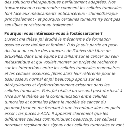
des solutions thérapeutiques parfaitement adaptées.
Nos
travaux visent à comprendre comment les cellules tumorales
font face aux médicaments anticancéreux - chimiothérapie
principalement - et pourquoi certaines tumeurs n’y sont pas
sensibles et résistent au traitement.
Pourquoi vous intéressez-vous à l’ostéosarcome ?
Durant ma thèse, j’ai étudié le mécanisme de formation
osseuse chez l’adulte et l’enfant. Puis je suis partie en post-
doctorat au centre des tumeurs de l’Université Libre de
Bruxelles, dans une équipe travaillant sur le cancer du sein
métastatique et qui voulait monter un projet de recherche
sur les interactions entre les cellules tumorales mammaires
et les cellules osseuses. J’étais alors leur référente pour le
tissu osseux normal et j’ai beaucoup appris sur les
dérégulations et dysfonctionnement existants dans les
cellules tumorales. Puis, j’ai réalisé un second post-doctorat à
Nice sur le thème de la communication entre cellules
tumorales et normales (dans le modèle de cancer du
poumon) tout en me formant à une technique alors en plein
essor : les puces à ADN. Il apparait clairement que les
différentes cellules communiquent beaucoup. Les cellules
normales reçoivent des signaux des cellules tumorales et vont