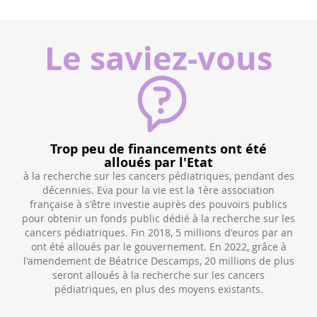
Le saviez-vous
La recherche des causes
est très faible pour les enfants atteints de cancers.
t des
Pourtant, la prévention permet, chez l’adulte, de réduire
fortement le nombre de cancers. Diminuer le nombre
de
ics
d'enfants diagnostiqués est essentiel.
can
r les
ad
r an
e à
plus