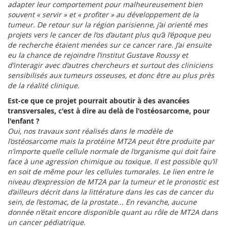
adapter leur comportement pour malheureusement bien
souvent « servir » et « profiter » au développement de la
tumeur. De retour sur la région parisienne, j’ai orienté mes
projets vers le cancer de l’os d’autant plus qu’à l’époque peu
de recherche étaient menées sur ce cancer rare. J’ai ensuite
eu la chance de rejoindre l’institut Gustave Roussy et
d’interagir avec d’autres chercheurs et surtout des cliniciens
sensibilisés aux tumeurs osseuses, et donc être au plus près
de la réalité clinique.
Est-ce que ce projet pourrait aboutir à des avancées
transversales, c'est à dire au delà de l'ostéosarcome, pour
l'enfant ?
Oui, nos travaux sont réalisés dans le modèle de
l’ostéosarcome mais la protéine MT2A peut être produite par
n’importe quelle cellule normale de l’organisme qui doit faire
face à une agression chimique ou toxique. Il est possible qu’il
en soit de même pour les cellules tumorales. Le lien entre le
niveau d’expression de MT2A par la tumeur et le pronostic est
d’ailleurs décrit dans la littérature dans les cas de cancer du
sein, de l’estomac, de la prostate... En revanche, aucune
donnée n’était encore disponible quant au rôle de MT2A dans
un cancer pédiatrique.