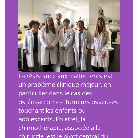
La résistance aux traitements est
un problème clinique majeur, en
particulier dans le cas des
ostéosarcomes, tumeurs osseuses
touchant les enfants ou
adolescents. En effet, la
chimiothérapie, associée à la
chirurgie, est le pivot central du