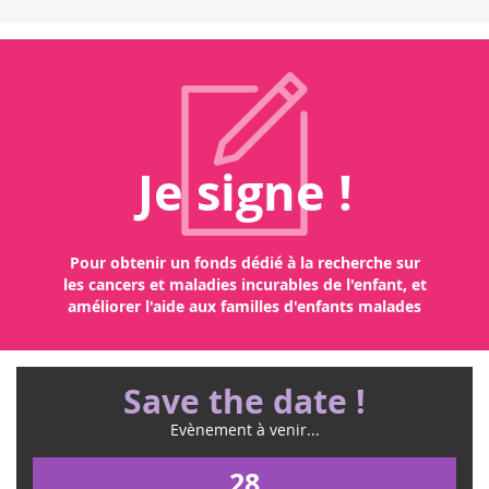
Je signe !
Pour obtenir un fonds dédié à la recherche sur
les cancers et maladies incurables de l'enfant, et
améliorer l'aide aux familles d'enfants malades
Save the date !
Evènement à venir...
28
févr.
2026
Super Loto à Cérons (33)
Le 28 février, réserve ta soirée ! Pinko'laur nous a