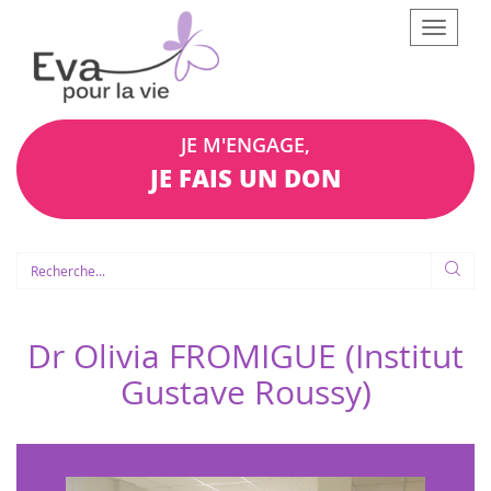
Afficher
le
menu
JE M'ENGAGE,
JE FAIS UN DON
Dr Olivia FROMIGUE (Institut
Gustave Roussy)