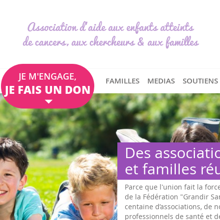
Association d'aide aux enfants atteints
de cancers, aux chercheurs & aux familles
JE M'ENGAGE,
FAMILLES
MEDIAS
SOUTIENS
JE FAIS UN DON
Des associati
et familles ré
Parce que l'union fait la forc
de la Fédération "Grandir S
centaine d’associations, de
professionnels de santé et d