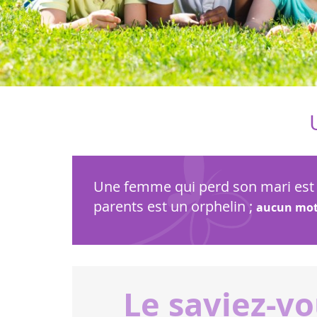
Une femme qui perd son mari est 
parents est un orphelin ;
aucun mot 
Le saviez-v