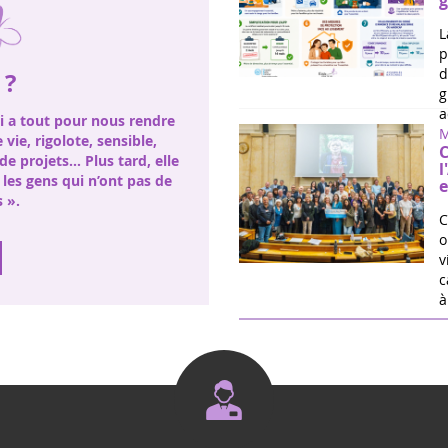
g
L
p
d
 ?
g
a
ui a tout pour nous rendre
M
e vie, rigolote, sensible,
C
de projets… Plus tard, elle
l
les gens qui n’ont pas de
e
 ».
C
o
v
c
à 