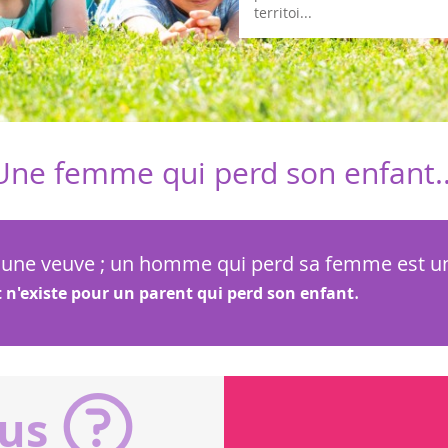
territoi...
Une femme qui perd son enfant..
une veuve ; un homme qui perd sa femme est un 
.
n'existe pour un parent qui perd son enfant
ous