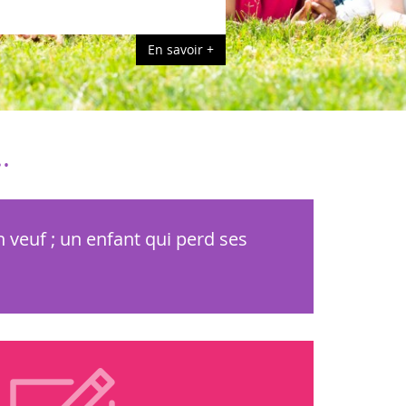
En savoir +
.
veuf ; un enfant qui perd ses