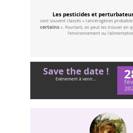
Les pesticides et perturbateu
es cancers des
sont souvent classés « cancérogènes probables
meurs malignes
certains
». Pourtant, on peut les trouver en 
es des adultes et
l'environnement ou l'alimentation
.
Save the date !
2
Evènement à venir...
fév
20