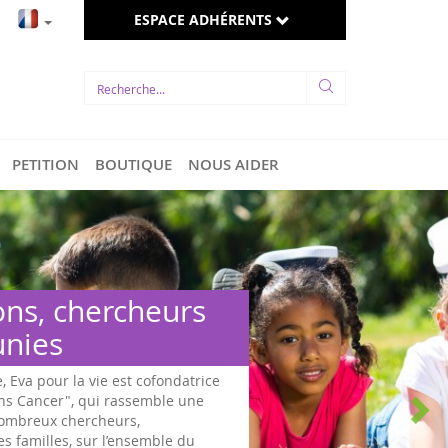
ESPACE ADHÉRENTS
PETITION
BOUTIQUE
NOUS AIDER
ons, chercheurs
unies
e, Eva pour la vie est cofondatrice
ans Cancer", qui rassemble une
 nombreux chercheurs,
es familles, sur l’ensemble du