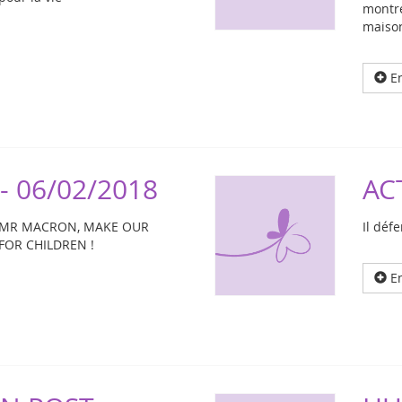
montre
maiso
En
 06/02/2018
AC
: MR MACRON, MAKE OUR
Il déf
FOR CHILDREN !
En