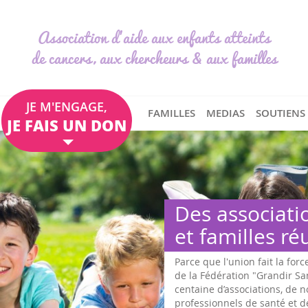
Association d'aide aux enfants atteints
de cancers, aux chercheurs & aux familles
JE M'ENGAGE,
FAMILLES
MEDIAS
SOUTIENS
JE FAIS UN DON
Des associati
et familles ré
Parce que l'union fait la forc
de la Fédération "Grandir S
centaine d’associations, de
professionnels de santé et d