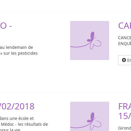
O -
CA
CANCE
ENQU
s au lendemain de
» sur les pesticides
En
/02/2018
FR
15
dans une école et
 Médoc - les résultats de
Girond
pour la vie