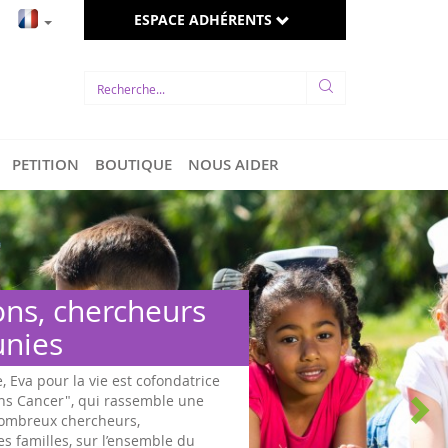
ESPACE ADHÉRENTS
PETITION
BOUTIQUE
NOUS AIDER
ons, chercheurs
unies
e, Eva pour la vie est cofondatrice
ans Cancer", qui rassemble une
 nombreux chercheurs,
es familles, sur l’ensemble du