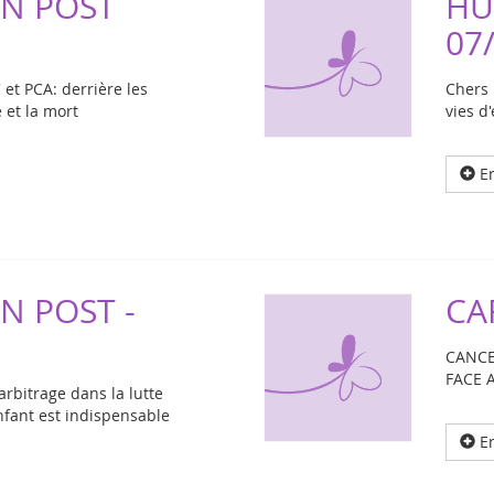
N POST
HU
07
 et PCA: derrière les
Chers 
 et la mort
vies d
En
N POST -
CA
CANCE
FACE 
rbitrage dans la lutte
enfant est indispensable
En