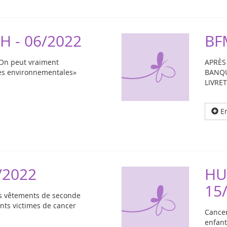
H - 06/2022
BF
«On peut vraiment
APRÈS
ses environnementales»
BANQU
LIVRET
En
/2022
HU
15
es vêtements de seconde
nts victimes de cancer
Cancer
enfant