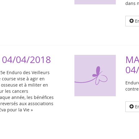
dans n
En
 04/04/2018
MA
04
 5e Enduro des Veilleurs
 course vise à agir en
Enduro
osseuse et à militer en
contre
ur les cancers
que année, les bénéfices
 reversés aux associations
En
Eva pour la Vie »