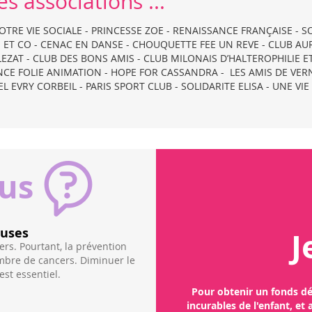
s associations ...
 NOTRE VIE SOCIALE - PRINCESSE ZOE - RENAISSANCE FRANÇAISE - 
 ET CO - CENAC EN DANSE - CHOUQUETTE FEE UN REVE - CLUB AUR
EZAT - CLUB DES BONS AMIS - CLUB MILONAIS D’HALTEROPHILIE 
E FOLIE ANIMATION - HOPE FOR CASSANDRA - LES AMIS DE VERNAI
EVRY CORBEIL - PARIS SPORT CLUB - SOLIDARITE ELISA - UNE VIE
ous
che dédié indispensable
Le ca
J
des enfants pa
ojets de recherche fondamentale et préclinique
trop
nt, y compris de mauvais pronostic ont
r les financeurs publics faute de financement
Pour obtenir un fonds déd
euvent perdre beaucoup de temps à chercher de
incurables de l'enfant, et
e à des contraintes administratives ...