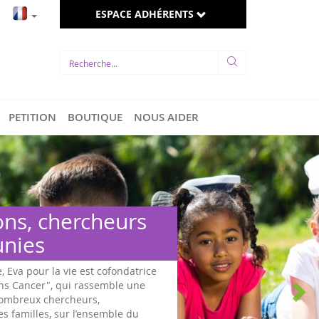
ESPACE ADHÉRENTS
PETITION
BOUTIQUE
NOUS AIDER
Des hommes et femmes
politiques s’engagent
Sous l'impulsion d'Eva pour la vie et d'associations engagées en
faveur d'une loi pour les enfants malades, un travail de fond
sur les cancers pédiatriques a été effectué dès fin 2015, jusqu'à
mai 2017, à l'Assemblée Nationale, après le re...