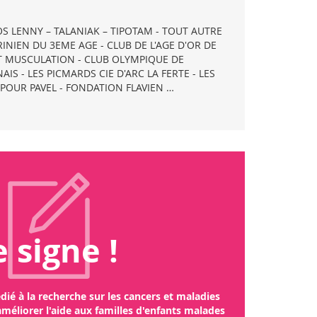
SOS LENNY – TALANIAK – TIPOTAM - TOUT AUTRE
INIEN DU 3EME AGE - CLUB DE L'AGE D'OR DE
ET MUSCULATION - CLUB OLYMPIQUE DE
S - LES PICMARDS CIE D'ARC LA FERTE - LES
 POUR PAVEL - FONDATION FLAVIEN …
ncer est la 1ère cause de mortalité
Tr
e signe !
r maladie. Les leucémies, les tumeurs cérébrales et les
à la re
sarcomes prédominent nettement.
la vie
publi
péd
ié à la recherche sur les cancers et maladies
gouv
 améliorer l'aide aux familles d'enfants malades