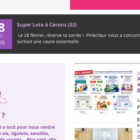
8
Super Loto à Cérons (33)
r.
Le 28 février, réserve ta soirée ! Pinko'laur nous a concocté
26
surtout une cause essentielle
J
A
a
g
L
p
d
 ?
g
a
ui a tout pour nous rendre
M
e vie, rigolote, sensible,
C
de projets… Plus tard, elle