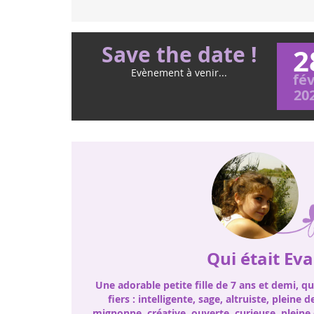
Save the date !
2
Evènement à venir...
fév
20
Qui était Eva
Une adorable petite fille de 7 ans et demi, q
fiers : intelligente, sage, altruiste, pleine d
mignonne, créative, ouverte, curieuse, pleine 