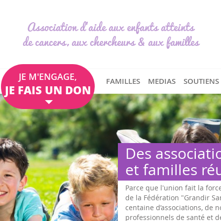
Association d'aide aux enfants atteints
de cancers, aux chercheurs & aux familles
JE M'ENGAGE,
FAMILLES
MEDIAS
SOUTIENS
JE FAIS UN DON