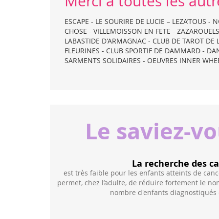
Merci à toutes les autre
ESCAPE - LE SOURIRE DE LUCIE – LEZA’TOUS -
CHOSE - VILLEMOISSON EN FETE - ZAZAROUELS
LABASTIDE D'ARMAGNAC - CLUB DE TAROT DE L
FLEURINES - CLUB SPORTIF DE DAMMARD - DANC
SARMENTS SOLIDAIRES - OEUVRES INNER WHEEL 
Le saviez-v
des causes
Une recher
 de cancers. Pourtant, la prévention
la majorité
Pourtant,
des pr
nt le nombre de cancers. Diminuer le
sur les cancers de l'enfa
iqués est essentiel.
longtemps été rejetés
pa
suffisant. Les chercheurs p
l'argent, à répondr