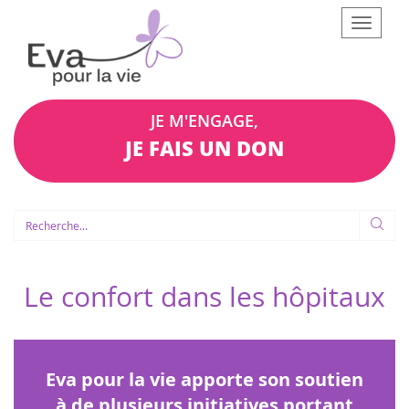
Afficher
le
menu
JE M'ENGAGE,
JE FAIS UN DON
Le confort dans les hôpitaux
Eva pour la vie apporte son soutien
à de plusieurs initiatives portant