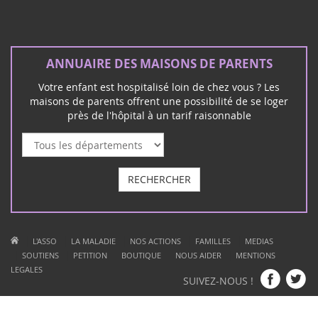
ANNUAIRE DES MAISONS DE PARENTS
Votre enfant est hospitalisé loin de chez vous ? Les
maisons de parents offrent une possibilité de se loger
près de l'hôpital à un tarif raisonnable
RECHERCHER
|
|
|
|
|
L'ASSO
LA MALADIE
NOS ACTIONS
FAMILLES
MEDIAS
|
|
|
|
|
SOUTIENS
PETITION
BOUTIQUE
NOUS AIDER
MENTIONS
LEGALES
SUIVEZ-NOUS !