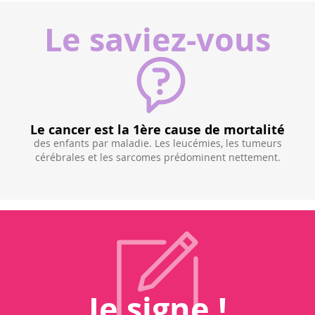
Le saviez-vous
r est la 1ère cause de mortalité
L'augmentat
s par maladie. Les leucémies, les tumeurs
Le nombre de cancers
 et les sarcomes prédominent nettement.
à 3%
chaque an
européennes. Un en
cancer
Je signe !