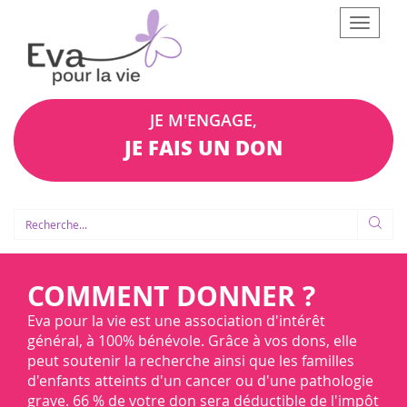
Afficher
le
menu
JE M'ENGAGE,
JE FAIS UN DON
COMMENT DONNER ?
Eva pour la vie est une association d'intérêt
général, à 100% bénévole. Grâce à vos dons, elle
peut soutenir la recherche ainsi que les familles
d'enfants atteints d'un cancer ou d'une pathologie
grave. 66 % de votre don sera déductible de l'impôt