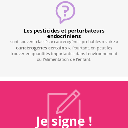
Les pesticides et perturbateurs
endocriniens
Une
sont souvent classés « cancérogènes probables » voire «
qui
nt, y
cancérogènes certains
». Pourtant, on peut les
 été
pa
trouver en quantités importantes dans l'environnement
ment
ou l'alimentation de l'enfant.
 de
Je signe !