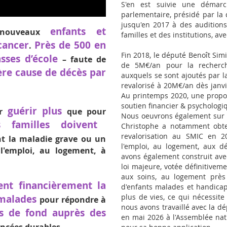
S'en est suivie une démar
parlementaire, présidé par la
jusqu'en 2017 à des auditions
enfants et
ouveaux
familles et des institutions, av
cancer
Près de 500 en
.
Fin 2018, le député Benoît Sim
asses d’école
– faute de
de 5M€/an pour la recherch
ère cause de décès par
auxquels se sont ajoutés par l
revalorisé à 20M€/an dès janvi
Au printemps 2020, une propos
soutien financier & psychologi
guérir plus
r
que pour
Nous oeuvrons également sur l
s familles doivent
Christophe a notamment obte
revalorisation au SMIC en 2
t la maladie grave ou un
l'emploi, au logement, aux d
l'emploi, au logement, à
avons également construit ave
loi majeure, votée définitivem
aux soins, au logement près d
ent financièrement la
d'enfants malades et handicapé
 malades
plus de vies, ce qui nécessit
pour répondre à
nous avons travaillé avec la d
ns de fond auprès des
en mai 2026 à l'Assemblée nati
ancées durables.