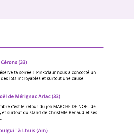
 Cérons (33)
réserve ta soirée ! Pinko'laur nous a concocté un
ec des lots incroyables et surtout une cause
ël de Mérignac Arlac (33)
bre c'est le retour du joli MARCHE DE NOEL de
 et surtout du stand de Christelle Renaud et ses
..
oulgui" à Lhuis (Ain)