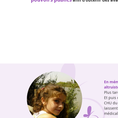
En mém
altruist
Plus ta
Et puis 
CHU du 
laissent
médical