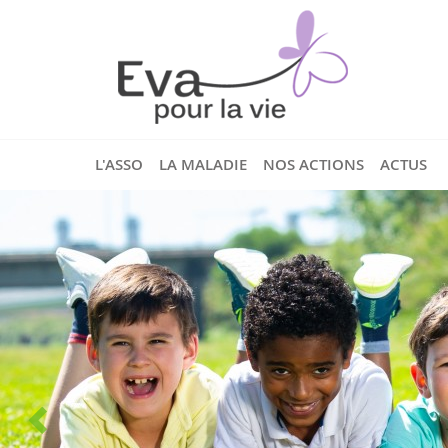
L'ASSO
LA MALADIE
NOS ACTIONS
ACTUS
cheurs
est cofondatrice
assemble une
rs,
ensemble du