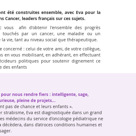
nt été construites ensemble, avec Eva pour la
ns Cancer, leaders français sur ces sujets.
ec vous afin d'obtenir l'ensemble des progrès
ts touchés par un cancer, une maladie ou un
la vie, tant au niveau social que thérapeutique.
 concerné : celui de votre ami, de votre collègue,
ous en vous mobilisant, en adhérant, en effectuant
écideurs politiques pour soutenir dignement ce
vie des enfants
 pour nous rendre fiers : intelligente, sage,
urieuse, pleine de projets...
ont pas de chance et leurs enfants ».
léger strabisme, Eva est diagnostiquée dans un grand
 les médecins du service d'oncologie pédiatrique ne
 Eva décèdera, dans d’atroces conditions humaines et
sager.