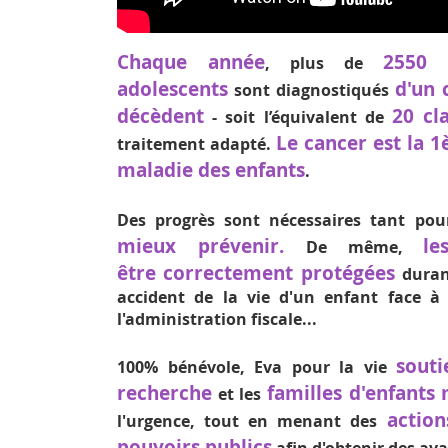
Chaque année
2550
, plus de
n
adolescents
d'un 
sont diagnostiqués
décèdent
20 cl
- soit l’équivalent de
Le cancer est la 1
traitement adapté.
maladie des enfants
.
Des progrès sont nécessaires tant pou
mieux prévenir.
le
De même,
être correctement protégées
duran
accident de la vie d'un enfant face à 
l'administration fiscale...
souti
100% bénévole, Eva pour la vie
recherche
familles d'enfants
et les
actio
l'urgence, tout en menant des
pouvoirs publics
afin d'obtenir des av