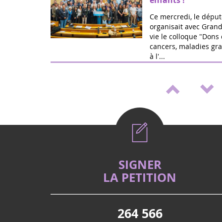
enfants !
Ce mercredi, le déput
organisait avec Grand
vie le colloque "Dons 
cancers, maladies gra
à l'...
Mai 2026
Médicaments pédia
de loi de Marie Ré
Victoire ! Travaillée a
vie et la fédération G
proposition de loi po
accélérer le développ
Mai 2026
Vote (2è lecture) 
SIGNER
cancers et handica
LA PETITION
La proposition de loi 
déjà fait un aller/ret
nationale, pour amél
264 566
familles d'enfants g