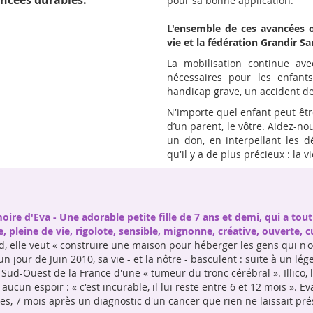
pour sa bonne application.
L'ensemble de ces avancées o
vie et la fédération Grandir Sa
La mobilisation continue av
nécessaires pour les enfan
handicap grave, un accident de 
N'importe quel enfant peut être
d’un parent, le vôtre. Aidez-n
un don, en interpellant les d
qu'il y a de plus précieux : la 
oire d'Eva -
Une adorable petite fille de 7 ans et demi, qui a tout
e, pleine de vie, rigolote, sensible, mignonne, créative, ouverte, c
rd, elle veut « construire une maison pour héberger les gens qui n'
un jour de Juin 2010, sa vie - et la nôtre - basculent : suite à un 
Sud-Ouest de la France d'une « tumeur du tronc cérébral ». Illico,
 aucun espoir : « c'est incurable, il lui reste entre 6 et 12 mois ».
es, 7 mois après un diagnostic d'un cancer que rien ne laissait pré