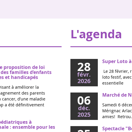
L'agenda
Super Loto à
28
e proposition de loi
Le 28 février, 
es familles d’enfants
févr.
s et handicapés
loto festif, av
2026
essentielle
visant à améliorer la
mpagnement des parents
Marché de No
06
un cancer, d’une maladie
p a été définitivement
Samedi 6 décem
déc.
Mérignac Arlac,
2025
amies! Retrou.
pédiatriques à
nale : ensemble pour les
Spectacle "B