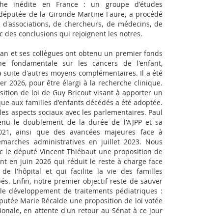
che inédite en France : un groupe d'études
 députée de la Gironde Martine Faure, a procédé
 d'associations, de chercheurs, de médecins, de
ec des conclusions qui rejoignent les notres.
ian et ses collègues ont obtenu un premier fonds
e fondamentale sur les cancers de l'enfant,
a suite d'autres moyens complémentaires. Il a été
er 2026, pour être élargi à la recherche clinique.
ition de loi de Guy Bricout visant à apporter un
que aux familles d'enfants décédés a été adoptée.
es aspects sociaux avec les parlementaires. Paul
nu le doublement de la durée de l'AJPP et sa
021, ainsi que des avancées majeures face à
émarches administratives en juillet 2023. Nous
c le député Vincent Thiébaut une proposition de
ent en juin 2026 qui réduit le reste à charge face
e l'hôpital et qui facilite la vie des familles
s. Enfin, notre premier objectif reste de sauver
e le développement de traitements pédiatriques :
éputée Marie Récalde une proposition de loi votée
onale, en attente d'un retour au Sénat à ce jour