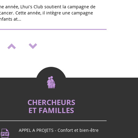
ème année, Lhui's Club soutient la campagne de
 cancer. Cette année, il intègre une campagne
fants at...
lon bien être & Vitalité à St Médard en
rentrée sera ZEN : A Saint Médard en jalles,
s 20 et 21 septembre pour la toute 1ere Edition Ô
ien-Ê...
nt "Septembre en or" à St Médard en
 lutte contre les cancers pédiatriques, en
fants comme Eva qui nous ont quittés, un
positif, porteur d�...
CHERCHEURS
ET FAMILLES
dans le Puy de Dôme ? Rendez-vous à BEaumont
rnable FET'ESTIVAL !
APPEL A PROJETS - Confort et bien-être
usique