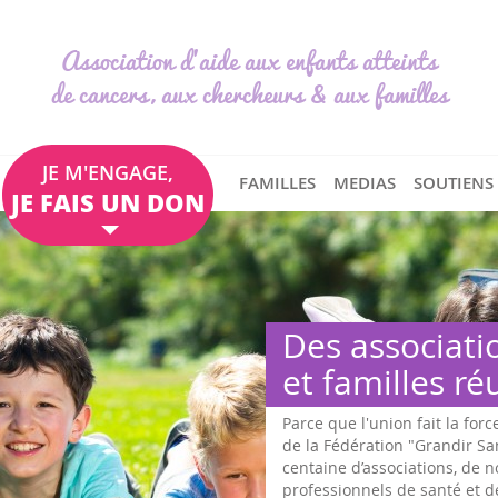
Association d'aide aux enfants atteints
de cancers, aux chercheurs & aux familles
JE M'ENGAGE,
FAMILLES
MEDIAS
SOUTIENS
JE FAIS UN DON