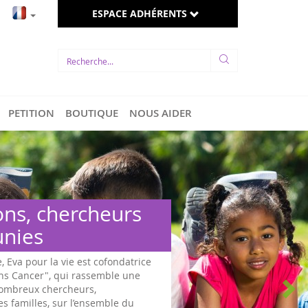
ESPACE ADHÉRENTS
PETITION
BOUTIQUE
NOUS AIDER
Des hommes et femm
politiques s’engagent
Sous l'impulsion d'Eva pour la vie et d'associa
faveur d'une loi pour les enfants malades, un t
sur les cancers pédiatriques a été effectué dès 
mai 2017, à l'Assemblée Nationale, après le re..