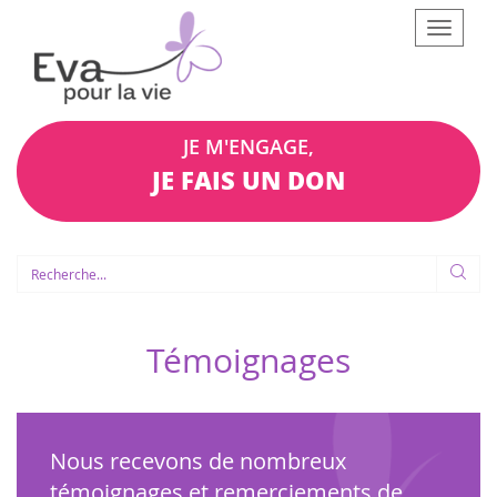
Afficher
le
menu
JE M'ENGAGE,
JE FAIS UN DON
Témoignages
Nous recevons de nombreux
témoignages et remerciements de