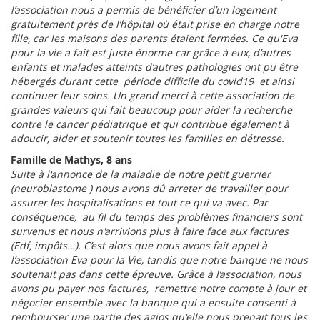
l’association nous a permis de bénéficier d’un logement
gratuitement près de l’hôpital où était prise en charge notre
fille, car les maisons des parents étaient fermées. Ce qu'Eva
pour la vie a fait est juste énorme car grâce à eux, d’autres
enfants et malades atteints d’autres pathologies ont pu être
hébergés durant cette période difficile du covid19 et ainsi
continuer leur soins. Un grand merci à cette association de
grandes valeurs qui fait beaucoup pour aider la recherche
contre le cancer pédiatrique et qui contribue également à
adoucir, aider et soutenir toutes les familles en détresse.
Famille de Mathys, 8 ans
Suite à l'annonce de la maladie de notre petit guerrier
(neuroblastome ) nous avons dû arreter de travailler pour
assurer les hospitalisations et tout ce qui va avec. Par
conséquence, au fil du temps des problèmes financiers sont
survenus et nous n'arrivions plus à faire face aux factures
(Edf, impôts…). C’est alors que nous avons fait appel à
l’association Eva pour la Vie, tandis que notre banque ne nous
soutenait pas dans cette épreuve. Grâce à l’association, nous
avons pu payer nos factures, remettre notre compte à jour et
négocier ensemble avec la banque qui a ensuite consenti à
rembourser une partie des agios qu'elle nous prenait tous les