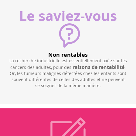
Le saviez-vous
Non rentables
L
La recherche industrielle est essentiellement axée sur les
d
t des
raisons de rentabilité
c
cancers des adultes, pour des
.
Or, les tumeurs malignes détectées chez les enfants sont
ics
souvent différentes de celles des adultes et ne peuvent
r les
se soigner de la même manière.
r an
e à
plus