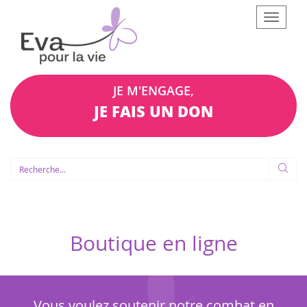
Afficher
le
menu
JE M'ENGAGE,
JE FAIS UN DON
Boutique en ligne
Vous voulez soutenir notre combat en