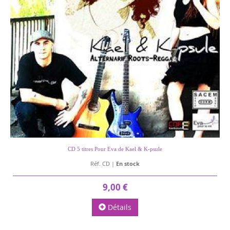
CD 5 titres Pour Eva de Kael & K-psule
Réf. CD |
En stock
9,00 €
Détails