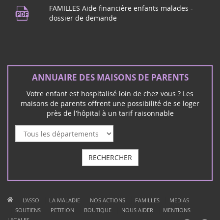
FAMILLES Aide financière enfants malades -
dossier de demande
ANNUAIRE DES MAISONS DE PARENTS
Votre enfant est hospitalisé loin de chez vous ? Les
maisons de parents offrent une possibilité de se loger
près de l'hôpital à un tarif raisonnable
RECHERCHER
|
|
|
|
|
L'ASSO
LA MALADIE
NOS ACTIONS
FAMILLES
MEDIAS
|
|
|
|
|
SOUTIENS
PETITION
BOUTIQUE
NOUS AIDER
MENTIONS
LEGALES