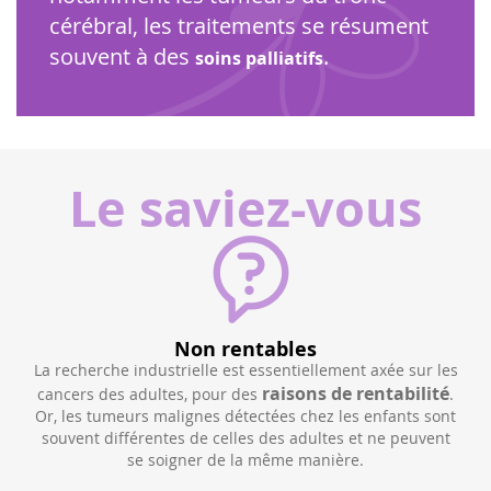
cérébral, les traitements se résument
souvent à des
.
soins palliatifs
Le saviez-vous
Non rentables
La recherche industrielle est essentiellement axée sur les
t des
raisons de rentabilité
cancers des adultes, pour des
.
Or, les tumeurs malignes détectées chez les enfants sont
de
ics
souvent différentes de celles des adultes et ne peuvent
can
r les
se soigner de la même manière.
ad
r an