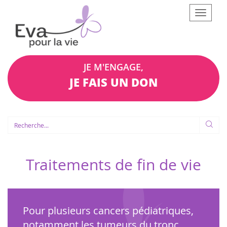
Afficher
le
menu
JE M'ENGAGE,
JE FAIS UN DON
Traitements de fin de vie
Pour plusieurs cancers pédiatriques,
notamment les tumeurs du tronc