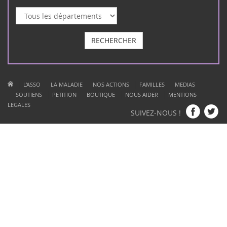
près de l'hôpital à un tarif raisonnable
RECHERCHER
|
|
|
|
|
L'ASSO
LA MALADIE
NOS ACTIONS
FAMILLES
MEDIAS
|
|
|
|
|
SOUTIENS
PETITION
BOUTIQUE
NOUS AIDER
MENTIONS
LEGALES
SUIVEZ-NOUS !