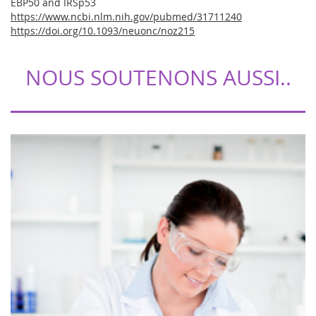
EBP50 and IRSp53
https://www.ncbi.nlm.nih.gov/pubmed/31711240
https://doi.org/10.1093/neuonc/noz215
NOUS SOUTENONS AUSSI..