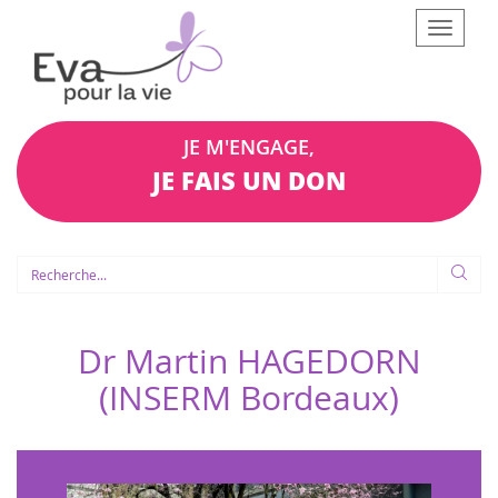
Afficher
le
menu
JE M'ENGAGE,
JE FAIS UN DON
Dr Martin HAGEDORN
(INSERM Bordeaux)