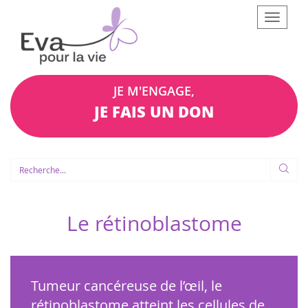
Afficher
le
menu
JE M'ENGAGE,
JE FAIS UN DON
Le rétinoblastome
Tumeur cancéreuse de l’œil, le
rétinoblastome atteint les cellules de