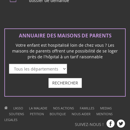
dossier de demande
ANNUAIRE DES MAISONS DE PARENTS
Votre enfant est hospitalisé loin de chez vous ? Les
maisons de parents offrent une possibilité de se loger
près de l'hôpital à un tarif raisonnable
RECHERCHER
|
|
|
|
|
L'ASSO
LA MALADIE
NOS ACTIONS
FAMILLES
MEDIAS
|
|
|
|
|
SOUTIENS
PETITION
BOUTIQUE
NOUS AIDER
MENTIONS
LEGALES
SUIVEZ-NOUS !