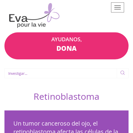
Afficher
le
menu
AYUDANOS,
DONA
Retinoblastoma
Un tumor canceroso del ojo, el
retinoblastoma afecta las células de la