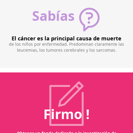
Sabías
El cáncer es la principal causa de muerte
 o
de los niños por enfermedad. Predominan claramente las
Par
leucemias, los tumores cerebrales y los sarcomas.
del 
ando
en
 la
Firmo !