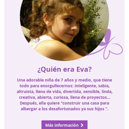
¿Quién era Eva?
Una adorable niña de 7 años y medio, que tiene
todo para enorgullecernos: inteligente, sabia,
altruista, llena de vida, divertida, sensible, linda,
creativa, abierta, curiosa, llena de proyectos…
Después, ella quiere "construir una casa para
albergar a los desafortunados ya sus hijos ”.
Más información