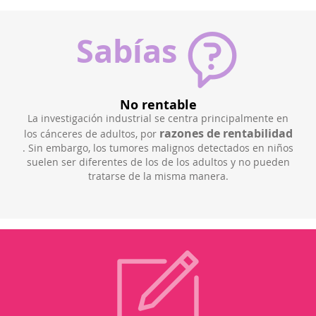
Sabías
No rentable
ores
La investigación industrial se centra principalmente en
El n
educe
razones de rentabilidad
los cánceres de adultos, por
y u
. Sin embargo, los tumores malignos detectados en niños
de 
suelen ser diferentes de los de los adultos y no pueden
tratarse de la misma manera.