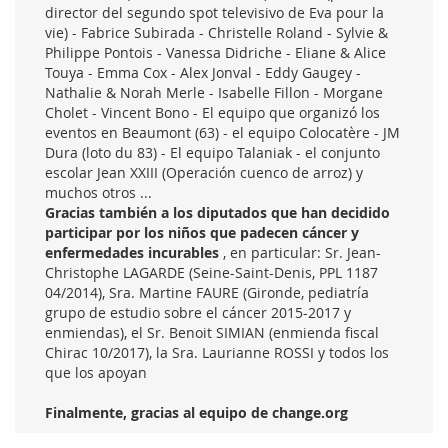
director del segundo spot televisivo de Eva pour la
vie) - Fabrice Subirada - Christelle Roland - Sylvie &
Philippe Pontois - Vanessa Didriche - Eliane & Alice
Touya - Emma Cox - Alex Jonval - Eddy Gaugey -
Nathalie & Norah Merle - Isabelle Fillon - Morgane
Cholet - Vincent Bono - El equipo que organizó los
eventos en Beaumont (63) - el equipo Colocatère - JM
Dura (loto du 83) - El equipo Talaniak - el conjunto
escolar Jean XXIII (Operación cuenco de arroz) y
muchos otros ...
Gracias también a los diputados que han decidido
participar por los niños que padecen cáncer y
enfermedades incurables
, en particular: Sr. Jean-
Christophe LAGARDE (Seine-Saint-Denis, PPL 1187
04/2014), Sra. Martine FAURE (Gironde, pediatría
grupo de estudio sobre el cáncer 2015-2017 y
enmiendas), el Sr. Benoit SIMIAN (enmienda fiscal
Chirac 10/2017), la Sra. Laurianne ROSSI y todos los
que los apoyan
Finalmente, gracias al equipo de change.org