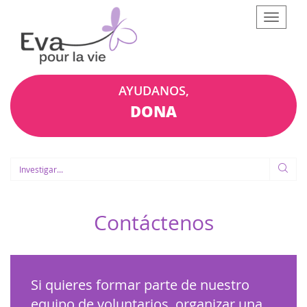
Afficher
le
menu
AYUDANOS,
DONA
Contáctenos
Si quieres formar parte de nuestro
equipo de voluntarios, organizar una