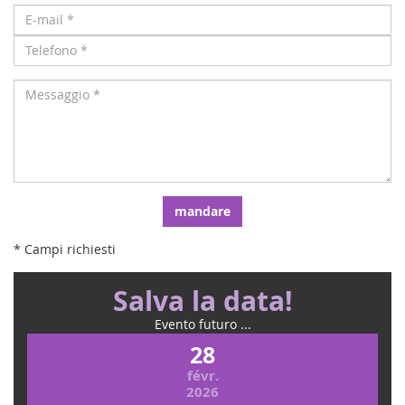
mandare
* Campi richiesti
Salva la data!
Evento futuro ...
28
févr.
2026