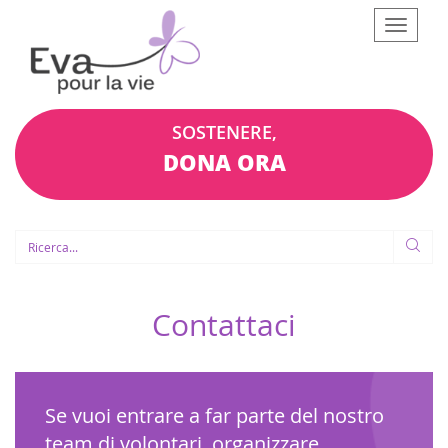
Afficher
le
menu
SOSTENERE,
DONA ORA
Contattaci
Se vuoi entrare a far parte del nostro
team di volontari, organizzare