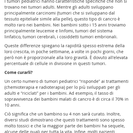
I tumori pediatrici hanno caratteristiche specifiche che non si
trovano nei tumori adulti. Mentre gli adulti sviluppano
principalmente carcinomi (tumori che si sviluppano dal
tessuto epiteliale simile alla pelle), questo tipo di cancro è
molto raro nei bambini. Nei bambini sotto i 15 anni troviamo
principalmente leucemie e linfomi, tumori del sistema
linfatico, tumori cerebrali, i cosiddetti tumori embrionali.
Queste differenze spiegano la rapidità spesso estrema della
loro crescita, in poche settimane, a volte in pochi giorni, che
però non è proporzionale alla loro gravità. È dovuto all'elevata
percentuale di cellule in divisione in questi tumori.
Come curarli?
Un certo numero di tumori pediatrici “risponde” ai trattamenti
(chemioterapia e radioterapia) per lo più sviluppati per gli
adulti e “riciclati” per i bambini. Ad esempio, il tasso di
sopravvivenza dei bambini malati di cancro è di circa il 70% in
10 anni.
Ciò significa che un bambino su 4 non sarà curato. Inoltre,
diversi studi dimostrano che questi trattamenti sono spesso
molto tossici e che la maggior parte dei bambini ha sequele,
alcune delle quali per tutta la vita. Infine, molti pazienti