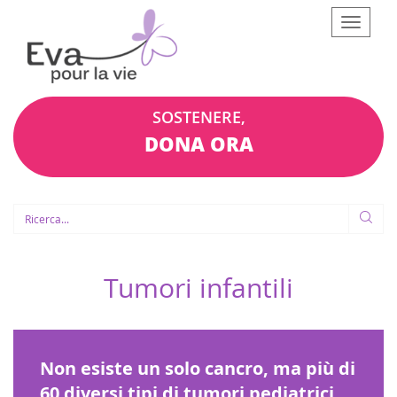
Afficher
le
menu
SOSTENERE,
DONA ORA
Tumori infantili
Non esiste un solo cancro, ma più di
60 diversi tipi di tumori pediatrici,