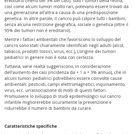
ereditario (meno del 5% dei casi). Solo i tumori della retina,
così come alcuni tumori molto rari, potevano essere trovati da
una generazione all'altra a causa di una predisposizione
genetica. In altre parole, il cancro può colpire tutti i bambini,
senza alcuna restrizione geografica, sociale o genetica (oltre il
95% dei tumori non è ereditario).
Mentre i fattori ambientali che favoriscono lo sviluppo del
cancro sono stati chiaramente identificati negli adulti (alcol,
tabacco, prodotti tossici, virus, ecc.), L'origine dei tumori
pediatrici in genere non è nota con certezza.
Tuttavia, varie realtà suggeriscono, in considerazione
dell'aumento dei casi (incidenza da + 1 a + 3% annuo), che in
alcuni tumori pediatrici potrebbero essere coinvolte cause
ambientali: pesticidi, campi elettromagnetici, inquinamento,
virus, ecc. un'associazione di molti di questi fattori.
Promuovere lo sviluppo di studi epidemiologici sul cancro
infantile migliorerebbe sicuramente la prevenzione e
ridurrebbe il numero di bambini da curare.
Caratteristiche specifiche