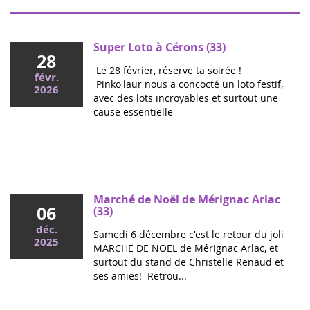
Super Loto à Cérons (33)
28
Le 28 février, réserve ta soirée !
févr.
Pinko'laur nous a concocté un loto festif,
2026
avec des lots incroyables et surtout une
cause essentielle
Mai 2026
Colloque cancers pédiatriques à l'Assemblée
nationale : ensemble pour les enfants !
Ce mercredi, le député Vincent Thiébaut organisait avec
Marché de Noël de Mérignac Arlac
06
Grandir Sans Cancer et Eva pour la vie le colloque "Dons
(33)
de vie et lutte contre les cancers, maladies graves et
déc.
Samedi 6 décembre c'est le retour du joli
handicaps de l'enfant" à l'...
2025
MARCHE DE NOEL de Mérignac Arlac, et
surtout du stand de Christelle Renaud et
ses amies! Retrou...