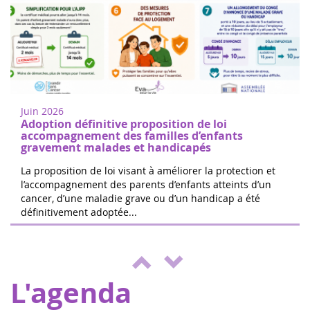
Femmes de coeur à Nogent sur
18
Oise
juin
Marchez ou courez pour soutenir la
2022
recherche sur les cancers de l'enfant à
Juin 2026
Nogent-sur-Oise, à 30 minutes de
Adoption définitive proposition de loi
Paris.Inscription gratuite sur place. ...
accompagnement des familles d’enfants
gravement malades et handicapés
La proposition de loi visant à améliorer la protection et
l’accompagnement des parents d’enfants atteints d’un
cancer, d’une maladie grave ou d’un handicap a été
Les 24h de Boissy le Cutté
définitivement adoptée...
04
L'équipe de Running Pour L'espoir
juin
organise une journée de jeux,
2022
d'animations au profit d'Eva pour la vie et
de l'ENVOL, pour soutenir les enfants m...
L'agenda