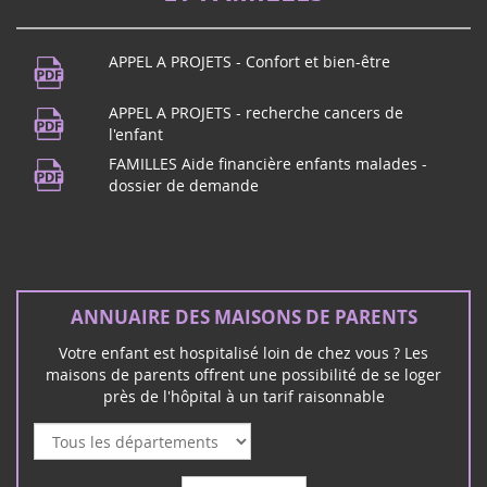
Fête de la musique
21
APPEL A PROJETS - Confort et bien-être
Vous habitez dans le Puy de Dôme ?
juin
Rendez-vous à Beaumont !Pour fêter la
APPEL A PROJETS - recherche cancers de
2024
musique, maison des Beaumontois dès
l'enfant
19h, concert de l'école de musique p...
FAMILLES Aide financière enfants malades -
dossier de demande
Concert Rock à Mérignac (33)
16
ANNUAIRE DES MAISONS DE PARENTS
Le groupe rock Unwanted vous donne
mars
rendez-vous à Mérignac le Samedi 16
2024
Votre enfant est hospitalisé loin de chez vous ? Les
mars pour un concert rock et solidaire :
maisons de parents offrent une possibilité de se loger
près de l'hôpital à un tarif raisonnable
Février 2026
Vote au Sénat PPL de Vincent Thiébaut - familles
d'enfants malades & handicapés
C'était attendu de longue date : après 14 mois d'attente,