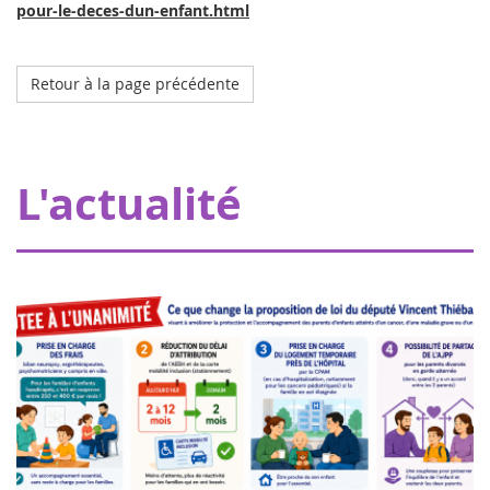
pour-le-deces-dun-enfant.html
Retour à la page précédente
Octobre 2023
L'hôpital de mon doudou à Strasbourg
Grâce à nos donateurs, Eva pour la vie apporte une
L'actualité
subvention de 20000€ permettant à Pharmavie de mettre
en place un espace dédié aux petits patients atteints
d’un cancer, au sein du serv...