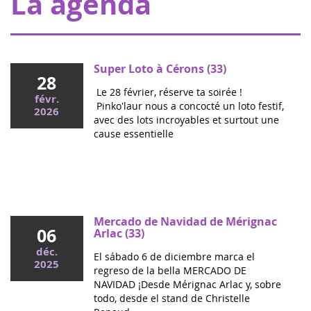
La agenda
Super Loto à Cérons (33)
28
Le 28 février, réserve ta soirée !
févr.
Pinko'laur nous a concocté un loto festif,
2026
avec des lots incroyables et surtout une
cause essentielle
Mai 2026
Colloque cancers pédiatriques à l'Assemblée
nationale : ensemble pour les enfants !
Ce mercredi, le député Vincent Thiébaut organisait avec
Mercado de Navidad de Mérignac
06
Grandir Sans Cancer et Eva pour la vie le colloque "Dons
Arlac (33)
de vie et lutte contre les cancers, maladies graves et
déc.
El sábado 6 de diciembre marca el
handicaps de l'enfant" à l'...
2025
regreso de la bella MERCADO DE
NAVIDAD ¡Desde Mérignac Arlac y, sobre
todo, desde el stand de Christelle