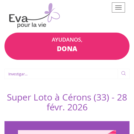
Afficher
le
menu
AYUDANOS,
DONA
Super Loto à Cérons (33) -
28
févr. 2026