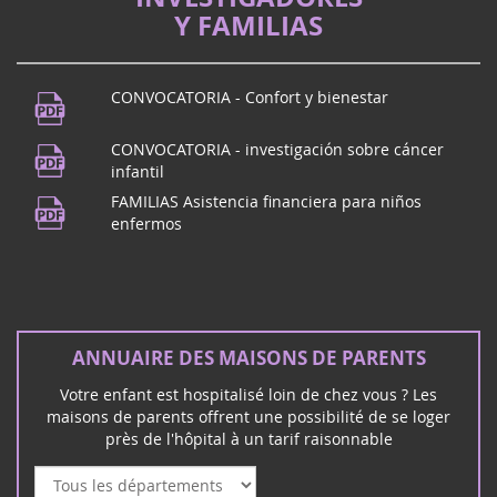
améliorer l'accompagnement des familles d'enfants
Y FAMILIAS
gravement malades et handicapées, r...
festival de musica
21
CONVOCATORIA - Confort y bienestar
¿Vives en Puy de Dôme? ¡Nos vemos en
juin
Beaumont! Para celebrar la música, la
CONVOCATORIA - investigación sobre cáncer
2024
Maison des Beaumontois a partir de las
infantil
19 h, concierto de la escuela de...
FAMILIAS Asistencia financiera para niños
enfermos
Concierto de rock en Mérignac (33)
16
ANNUAIRE DES MAISONS DE PARENTS
El grupo de rock Unwanted se reunirá con
mars
usted en Mérignac el sábado 16 de marzo
2024
Votre enfant est hospitalisé loin de chez vous ? Les
para un concierto de rock y solidaridad:
maisons de parents offrent une possibilité de se loger
près de l'hôpital à un tarif raisonnable
Février 2026
Vote au Sénat PPL de Vincent Thiébaut - familles
d'enfants malades & handicapés