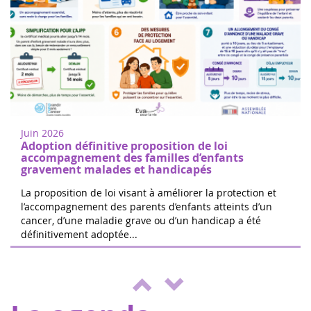
Mujeres de corazón en Nogent sur
18
Oise
juin
Camine o corra para apoyar la
2022
investigación del cáncer infantil en
Juin 2026
Nogent-sur-Oise, a 30 minutos de París.
Adoption définitive proposition de loi
Registro gratuito en el sitio. El 100% d...
accompagnement des familles d’enfants
gravement malades et handicapés
La proposition de loi visant à améliorer la protection et
l’accompagnement des parents d’enfants atteints d’un
cancer, d’une maladie grave ou d’un handicap a été
Las 24 horas de Boissy le Cutté
définitivement adoptée...
04
El equipo de Running Pour L'espoir
juin
organiza una jornada de juegos y
2022
actividades a beneficio de Eva pour la vie
y ENVOL, para apoyar a los niños e...