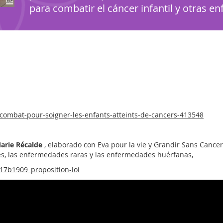
para combatir el cáncer infantil y otras 
-combat-pour-soigner-les-enfants-atteints-de-cancers-413548
Marie Récalde
, elaborado con Eva pour la vie y Grandir Sans Cance
les, las enfermedades raras y las enfermedades huérfanas,
l17b1909_proposition-loi