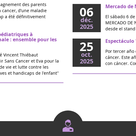
mpagnement des parents
Mercado de N
06
un cancer, d’une maladie
p a été définitivement
El sábado 6 de
déc.
MERCADO DE NA
2025
desde el stand 
pédiatriques à
nale : ensemble pour les
Espectáculo 
25
Por tercer año 
oct.
é Vincent Thiébaut
cáncer. Este a
2025
ir Sans Cancer et Eva pour la
con cáncer. Co
de vie et lutte contre les
ves et handicaps de l'enfant"
O Source - S
20
en Jalles (33)
sept.
triques : la proposition
Este año, el c
2025
calde votée
Médard en Jalle
septiembre par
vec l’association Eva pour la
Encuentro "
16
randir Sans Cancer, la
Jalles
rtée par Marie Récalde pour
sept.
ement de traitements...
Para apoyar la 
2025
memoria de niñ