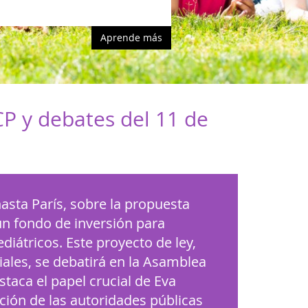
P y debates del 11 de
asta París, sobre la propuesta
un fondo de inversión para
iátricos. Este proyecto de ley,
ales, se debatirá en la Asamblea
staca el papel crucial de Eva
zación de las autoridades públicas