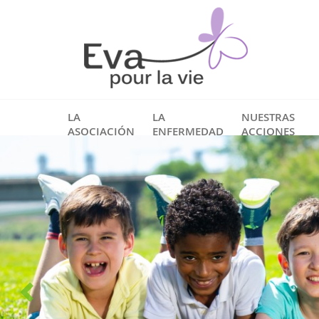
LA
LA
NUESTRAS
ASOCIACIÓN
ENFERMEDAD
ACCIONES
aciones, investigadores y
ias unidas
unión hace la fuerza, Eva pour la vie es cofundadora
ración "Grandir Sans Cancer", que reúne a un
e asociaciones, numerosos investigadores,
les de la salud y familias de toda Francia. . Nuestro