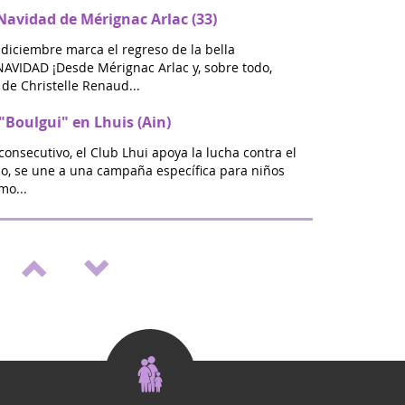
avidad de Mérignac Arlac (33)
 diciembre marca el regreso de la bella
VIDAD ¡Desde Mérignac Arlac y, sobre todo,
de Christelle Renaud...
"Boulgui" en Lhuis (Ain)
consecutivo, el Club Lhui apoya la lucha contra el
ño, se une a una campaña específica para niños
mo...
alón de bienestar y vitalidad en St Médard
omienzo del nuevo año escolar será ZEN: en Saint
s, únase a nosotros los días 20 y 21 de
a la primera...
Septiembre dorado" en St Médard en
lucha contra los cánceres pediátricos, en
os como Eva que nos han dejado, se organiza