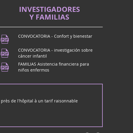
ón positiva y ll...
INVESTIGADORES
l
Y FAMILIAS
de Dôme? ¡Ven a BEaumont para el imperdible
CONVOCATORIA - Confort y bienestar
musica
CONVOCATORIA - investigación sobre
de Dôme? ¡Nos vemos en Beaumont! Para celebrar
cáncer infantil
aison des Beaumontois a partir de las 19 h,
FAMILIAS Asistencia financiera para
 escuela de...
niños enfermos
 rock en Mérignac (33)
ck Unwanted se reunirá con usted en Mérignac el
arzo para un concierto de rock y solidaridad:
près de l'hôpital à un tarif raisonnable
ns (33)
de marzo en Cérons (Gironda), sala Robert
n LOTO organizado por la asociación Pinko'laur ,
 Eva para...