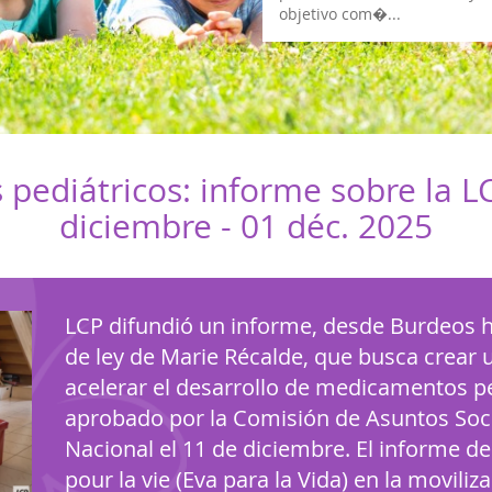
pediátricos: informe sobre la LC
diciembre -
01 déc. 2025
LCP difundió un informe, desde Burdeos h
de ley de Marie Récalde, que busca crear 
acelerar el desarrollo de medicamentos ped
aprobado por la Comisión de Asuntos Soci
Nacional el 11 de diciembre. El informe de
pour la vie (Eva para la Vida) en la movili