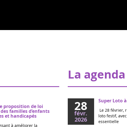
La agenda
Super Loto à
28
e proposition de loi
Le 28 février, 
es familles d’enfants
févr.
s et handicapés
loto festif, av
2026
essentielle
visant à améliorer la