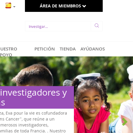
ÁREA DE MIEMBROS
UESTRO
PETICIÓN
TIENDA
AYÚDANOS
POYO
Los p
Bajo el li
comprometi
un trabajo
desde fina
Nacional, tr