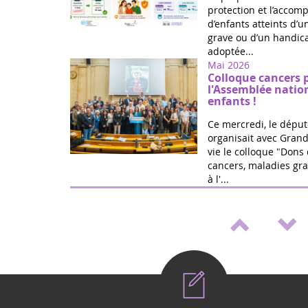
protection et l’acco
d’enfants atteints d’
grave ou d’un handica
adoptée...
Mai 2026
Colloque cancers 
l'Assemblée natio
enfants !
Ce mercredi, le déput
organisait avec Grand
vie le colloque "Dons 
cancers, maladies gra
à l'...
Mai 2026
Médicaments pédia
de loi de Marie Ré
Victoire ! Travaillée a
vie et la fédération G
proposition de loi po
accélérer le développ