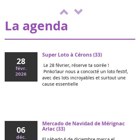
organiza una jornada de juegos y
2022
actividades a beneficio de Eva pour la vie
y ENVOL, para apoyar a los niños e...
La agenda
Super Loto à Cérons (33)
28
Le 28 février, réserve ta soirée !
févr.
Pinko'laur nous a concocté un loto festif,
2026
avec des lots incroyables et surtout une
cause essentielle
Mai 2026
Colloque cancers pédiatriques à l'Assemblée
nationale : ensemble pour les enfants !
Ce mercredi, le député Vincent Thiébaut organisait avec
Mercado de Navidad de Mérignac
06
Grandir Sans Cancer et Eva pour la vie le colloque "Dons
Arlac (33)
de vie et lutte contre les cancers, maladies graves et
déc.
El sábado 6 de diciembre marca el