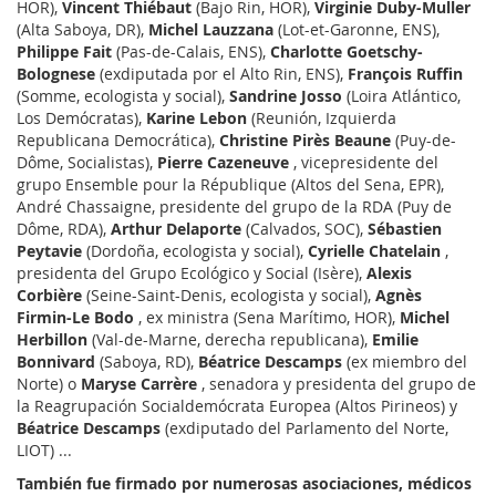
HOR),
Vincent Thiébaut
(Bajo Rin, HOR),
Virginie Duby-Muller
(Alta Saboya, DR),
Michel Lauzzana
(Lot-et-Garonne, ENS),
Philippe Fait
(Pas-de-Calais, ENS),
Charlotte Goetschy-
Bolognese
(exdiputada por el Alto Rin, ENS),
François Ruffin
(Somme, ecologista y social),
Sandrine Josso
(Loira Atlántico,
Los Demócratas),
Karine Lebon
(Reunión, Izquierda
Republicana Democrática),
Christine Pirès Beaune
(Puy-de-
Dôme, Socialistas),
Pierre Cazeneuve
, vicepresidente del
grupo Ensemble pour la République (Altos del Sena, EPR),
André Chassaigne, presidente del grupo de la RDA (Puy de
Dôme, RDA),
Arthur Delaporte
(Calvados, SOC),
Sébastien
Peytavie
(Dordoña, ecologista y social),
Cyrielle Chatelain
,
presidenta del Grupo Ecológico y Social (Isère),
Alexis
Corbière
(Seine-Saint-Denis, ecologista y social),
Agnès
Firmin-Le Bodo
, ex ministra (Sena Marítimo, HOR),
Michel
Herbillon
(Val-de-Marne, derecha republicana),
Emilie
Bonnivard
(Saboya, RD),
Béatrice Descamps
(ex miembro del
Norte) o
Maryse Carrère
, senadora y presidenta del grupo de
la Reagrupación Socialdemócrata Europea (Altos Pirineos) y
Béatrice Descamps
(exdiputado del Parlamento del Norte,
LIOT) ...
También fue firmado por numerosas asociaciones, médicos