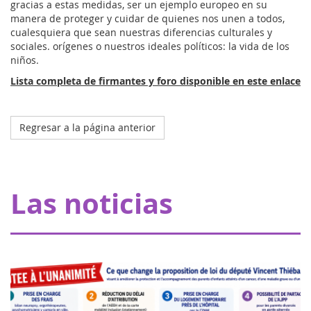
gracias a estas medidas, ser un ejemplo europeo en su
manera de proteger y cuidar de quienes nos unen a todos,
cualesquiera que sean nuestras diferencias culturales y
sociales. orígenes o nuestros ideales políticos: la vida de los
niños.
Lista completa de firmantes y foro disponible en este enlace
Regresar a la página anterior
Octobre 2023
El hospital de mi manta en Estrasburgo
Gracias a nuestros donantes, Eva pour la vie aporta una
Las noticias
subvención de 20.000 euros que permite a Pharmavie
crear un espacio dedicado a los pequeños pacientes con
cáncer, en el departamento de oncol...