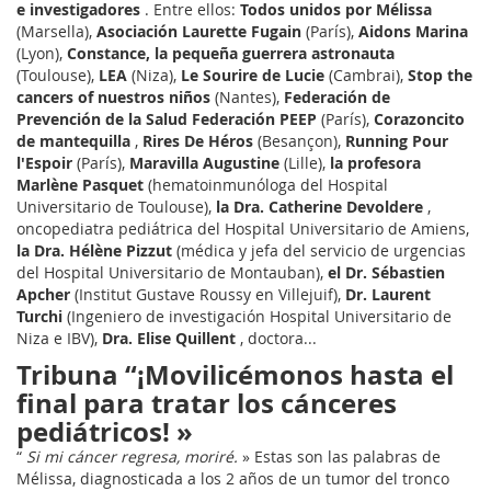
e investigadores
. Entre ellos:
Todos unidos por Mélissa
(Marsella),
Asociación Laurette Fugain
(París),
Aidons Marina
(Lyon),
Constance, la pequeña guerrera astronauta
(Toulouse),
LEA
(Niza),
Le Sourire de Lucie
(Cambrai),
Stop the
cancers of nuestros niños
(Nantes),
Federación de
Prevención de la Salud Federación PEEP
(París),
Corazoncito
de mantequilla
,
Rires De Héros
(Besançon),
Running Pour
l'Espoir
(París),
Maravilla Augustine
(Lille),
la profesora
Marlène Pasquet
(hematoinmunóloga del Hospital
Universitario de Toulouse),
la Dra. Catherine Devoldere
,
oncopediatra pediátrica del Hospital Universitario de Amiens,
la Dra. Hélène Pizzut
(médica y jefa del servicio de urgencias
del Hospital Universitario de Montauban),
el Dr. Sébastien
Apcher
(Institut Gustave Roussy en Villejuif),
Dr. Laurent
Turchi
(Ingeniero de investigación Hospital Universitario de
Niza e IBV),
Dra. Elise Quillent
, doctora...
Tribuna “¡Movilicémonos hasta el
final para tratar los cánceres
pediátricos! »
“
Si mi cáncer regresa, moriré.
» Estas son las palabras de
Mélissa, diagnosticada a los 2 años de un tumor del tronco