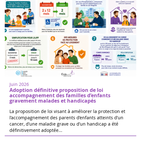
Mujeres de corazón en Nogent sur
18
Oise
juin
Camine o corra para apoyar la
2022
investigación del cáncer infantil en
Juin 2026
Nogent-sur-Oise, a 30 minutos de París.
Adoption définitive proposition de loi
Registro gratuito en el sitio. El 100% d...
accompagnement des familles d’enfants
gravement malades et handicapés
La proposition de loi visant à améliorer la protection et
l’accompagnement des parents d’enfants atteints d’un
cancer, d’une maladie grave ou d’un handicap a été
Las 24 horas de Boissy le Cutté
définitivement adoptée...
04
El equipo de Running Pour L'espoir
juin