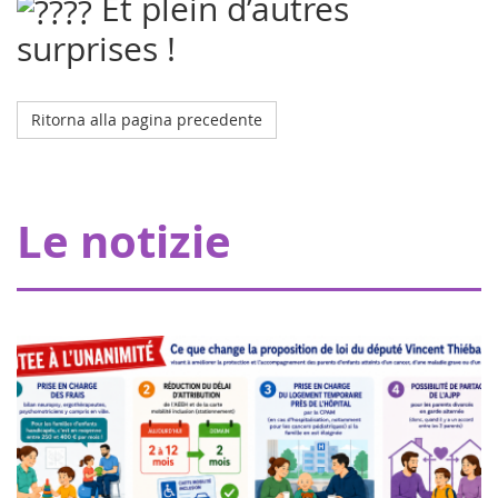
Et plein d’autres
surprises !
Ritorna alla pagina precedente
Octobre 2023
L'ospedale della mia coperta a Strasburgo
Grazie ai nostri donatori, Eva pour la vie fornisce una
Le notizie
sovvenzione di 20.000 euro che consente a Pharmavie di
allestire uno spazio dedicato ai piccoli malati di cancro,
all'interno del dipartimen...