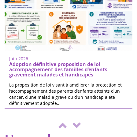
Donne di cuore a Nogent sur Oise
18
Cammina o corri per sostenere la ricerca
juin
sul cancro infantile a Nogent-sur-Oise, a
2022
30 minuti da Parigi. Registrazione gratuita
Juin 2026
in loco. Il 100% delle ...
Adoption définitive proposition de loi
accompagnement des familles d’enfants
gravement malades et handicapés
La proposition de loi visant à améliorer la protection et
l’accompagnement des parents d’enfants atteints d’un
cancer, d’une maladie grave ou d’un handicap a été
Le 24 ore di Boissy le Cutté
définitivement adoptée...
04
Il team di Running Pour L'espoir sta
juin
organizzando una giornata di giochi e
2022
attività a beneficio di Eva pour la vie ed
ENVOL, a sostegno dei bambi...