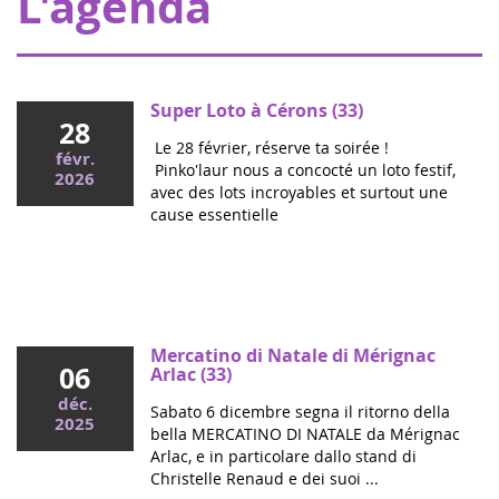
L'agenda
Super Loto à Cérons (33)
28
Le 28 février, réserve ta soirée !
févr.
Pinko'laur nous a concocté un loto festif,
2026
avec des lots incroyables et surtout une
cause essentielle
Mai 2026
Colloque cancers pédiatriques à l'Assemblée
nationale : ensemble pour les enfants !
Ce mercredi, le député Vincent Thiébaut organisait avec
Mercatino di Natale di Mérignac
06
Grandir Sans Cancer et Eva pour la vie le colloque "Dons
Arlac (33)
de vie et lutte contre les cancers, maladies graves et
déc.
Sabato 6 dicembre segna il ritorno della
handicaps de l'enfant" à l'...
2025
bella MERCATINO DI NATALE da Mérignac
Arlac, e in particolare dallo stand di
Christelle Renaud e dei suoi ...