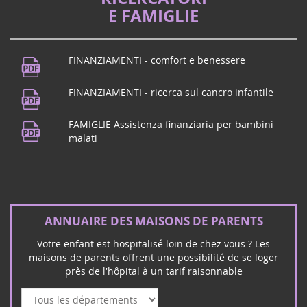
améliorer l'accompagnement des familles d'enfants
E FAMIGLIE
gravement malades et handicapées, r...
Festival musicale
21
FINANZIAMENTI - comfort e benessere
Vivi a Puy de Dôme? Ci vediamo a
juin
Beaumont! Per celebrare la musica,
FINANZIAMENTI - ricerca sul cancro infantile
2024
Maison des Beaumontois dalle 19,
concerto della scuola di musica poi
FAMIGLIE Assistenza finanziaria per bambini
concerto di ...
malati
Concerto rock a Mérignac (33)
16
ANNUAIRE DES MAISONS DE PARENTS
Il gruppo rock Unwanted vi incontra a
mars
Mérignac sabato 16 marzo per un
2024
Votre enfant est hospitalisé loin de chez vous ? Les
concerto rock e di solidarietà:
maisons de parents offrent une possibilité de se loger
près de l'hôpital à un tarif raisonnable
Février 2026
Vote au Sénat PPL de Vincent Thiébaut - familles
d'enfants malades & handicapés