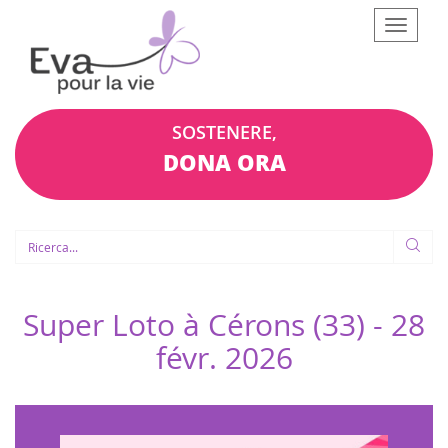
Afficher
le
menu
SOSTENERE,
DONA ORA
Super Loto à Cérons (33) -
28
févr. 2026