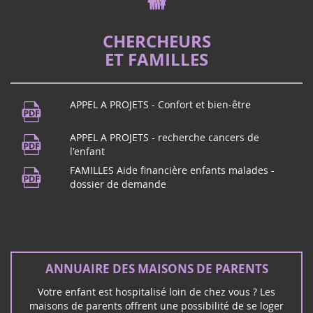
La proposition de loi de Vincent Thiébaut, qui a déjà fait
un aller/retour entre l'Assemblée nationale, pour
CHERCHEURS
améliorer l'accompagnement des familles d'enfants
ET FAMILLES
gravement malades et handicapées, r...
Fête de la musique
21
APPEL A PROJETS - Confort et bien-être
Vous habitez dans le Puy de Dôme ?
juin
Rendez-vous à Beaumont !Pour fêter la
APPEL A PROJETS - recherche cancers de
2024
musique, maison des Beaumontois dès
l'enfant
19h, concert de l'école de musique p...
FAMILLES Aide financière enfants malades -
dossier de demande
Concert Rock à Mérignac (33)
16
ANNUAIRE DES MAISONS DE PARENTS
Le groupe rock Unwanted vous donne
mars
rendez-vous à Mérignac le Samedi 16
2024
Votre enfant est hospitalisé loin de chez vous ? Les
mars pour un concert rock et solidaire :
maisons de parents offrent une possibilité de se loger