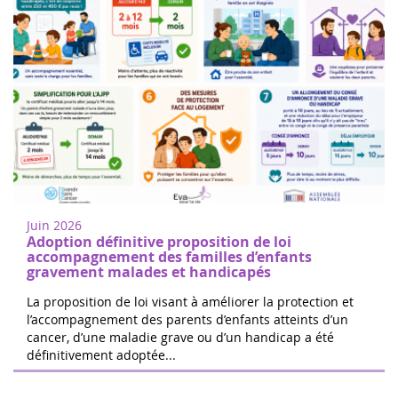
Femmes de coeur à Nogent sur
18
Oise
juin
Marchez ou courez pour soutenir la
2022
recherche sur les cancers de l'enfant à
Juin 2026
Nogent-sur-Oise, à 30 minutes de
Adoption définitive proposition de loi
Paris.Inscription gratuite sur place. ...
accompagnement des familles d’enfants
gravement malades et handicapés
La proposition de loi visant à améliorer la protection et
l’accompagnement des parents d’enfants atteints d’un
cancer, d’une maladie grave ou d’un handicap a été
Les 24h de Boissy le Cutté
définitivement adoptée...
04
L'équipe de Running Pour L'espoir
juin
organise une journée de jeux,