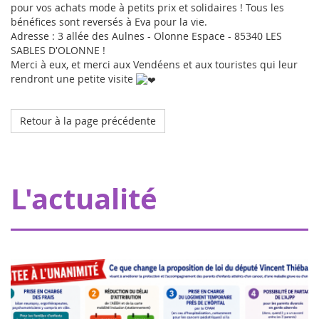
pour vos achats mode à petits prix et solidaires ! Tous les
bénéfices sont reversés à Eva pour la vie.
Adresse : 3 allée des Aulnes - Olonne Espace - 85340 LES
SABLES D'OLONNE !
Merci à eux, et merci aux Vendéens et aux touristes qui leur
rendront une petite visite
Retour à la page précédente
Octobre 2023
L'hôpital de mon doudou à Strasbourg
Grâce à nos donateurs, Eva pour la vie apporte une
L'actualité
subvention de 20000€ permettant à Pharmavie de mettre
en place un espace dédié aux petits patients atteints
d’un cancer, au sein du serv...