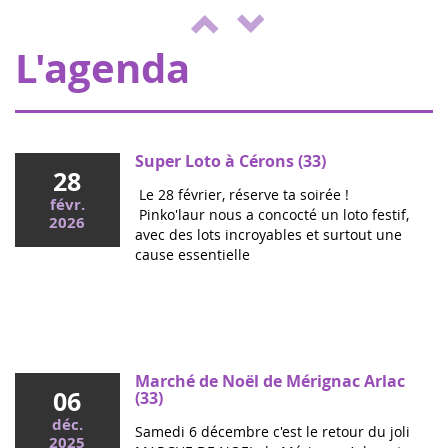
2022
d'animations au profit d'Eva pour la vie et
de l'ENVOL, pour soutenir les enfants m...
L'agenda
Super Loto à Cérons (33)
28
Le 28 février, réserve ta soirée !
févr.
Pinko'laur nous a concocté un loto festif,
2026
avec des lots incroyables et surtout une
cause essentielle
Mai 2026
Colloque cancers pédiatriques à l'Assemblée
nationale : ensemble pour les enfants !
Ce mercredi, le député Vincent Thiébaut organisait avec
Marché de Noël de Mérignac Arlac
06
Grandir Sans Cancer et Eva pour la vie le colloque "Dons
(33)
de vie et lutte contre les cancers, maladies graves et
déc.
Samedi 6 décembre c'est le retour du joli
handicaps de l'enfant" à l'...
2025