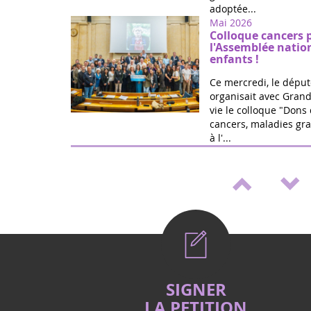
adoptée...
Mai 2026
Colloque cancers 
l'Assemblée natio
enfants !
Ce mercredi, le déput
organisait avec Grand
vie le colloque "Dons 
cancers, maladies gra
à l'...
Mai 2026
Médicaments pédia
de loi de Marie Ré
Victoire ! Travaillée a
vie et la fédération G
proposition de loi po
accélérer le développ
Mai 2026
Vote (2è lecture) 
SIGNER
cancers et handica
LA PETITION