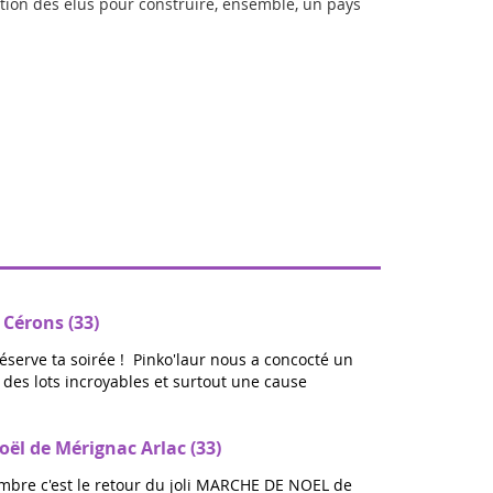
ition des élus pour construire, ensemble, un pays
 Cérons (33)
réserve ta soirée ! Pinko'laur nous a concocté un
ec des lots incroyables et surtout une cause
ël de Mérignac Arlac (33)
bre c'est le retour du joli MARCHE DE NOEL de