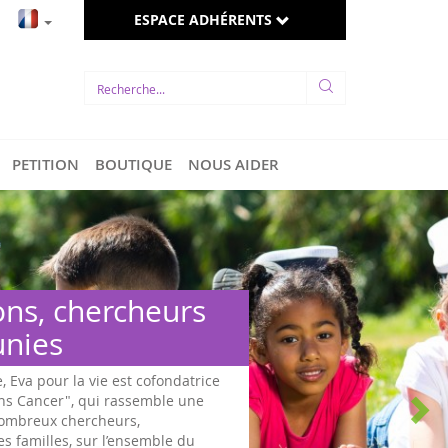
ESPACE ADHÉRENTS
PETITION
BOUTIQUE
NOUS AIDER
ons, chercheurs
unies
e, Eva pour la vie est cofondatrice
ans Cancer", qui rassemble une
 nombreux chercheurs,
es familles, sur l’ensemble du