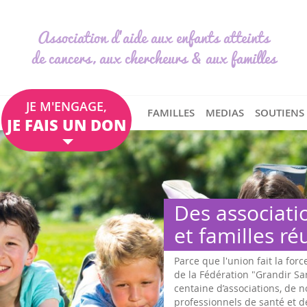
Association d'aide aux enfants atteints
de cancers, aux chercheurs & aux familles
JE M'ENGAGE,
FAMILLES
MEDIAS
SOUTIENS
JE FAIS UN DON
Des associati
et familles ré
Parce que l'union fait la forc
de la Fédération "Grandir S
centaine d’associations, de
professionnels de santé et d