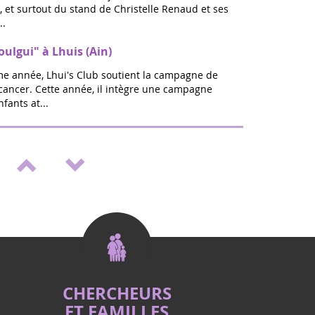
 et surtout du stand de Christelle Renaud et ses
..
oulgui" à Lhuis (Ain)
ème année, Lhui's Club soutient la campagne de
 cancer. Cette année, il intègre une campagne
fants at...
lon bien être & Vitalité à St Médard en
rentrée sera ZEN : A Saint Médard en jalles,
s 20 et 21 septembre pour la toute 1ere Edition Ô
ien-Ê...
nt "Septembre en or" à St Médard en
 lutte contre les cancers pédiatriques, en
fants comme Eva qui nous ont quittés, un
positif, porteur d�...
CHERCHEURS
ET FAMILLES