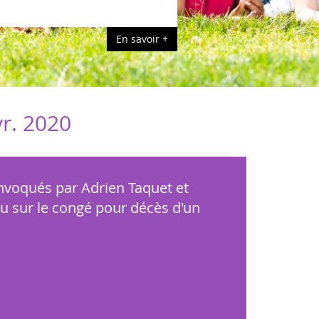
En savoir +
vr. 2020
onvoqués par Adrien Taquet et
u sur le congé pour décès d'un