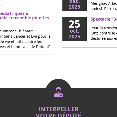
déc.
Mérignac Arlac,
2025
amies! Retrou.
pédiatriques à
nale : ensemble pour les
Spectacle "B
25
Pour la troisi
oct.
é Vincent Thiébaut
lutte contre le
2025
ir Sans Cancer et Eva pour la
destinée aux en
de vie et lutte contre les
ves et handicaps de l'enfant"
O Source -Sa
20
Jalles (33)
sept.
triques : la proposition
Cette année la 
2025
calde votée
rendez-vous le
SOURCE Salon B
vec l’association Eva pour la
Rassembleme
16
randir Sans Cancer, la
Jalles
rtée par Marie Récalde pour
sept.
ement de traitements...
En soutien à la
2025
mémoire des en
rassemblement 
PPL de Vincent Thiébaut -
INTERPELLER
Fet'Estival
22
ps de l'enfant
VOTRE DÉPUTÉ