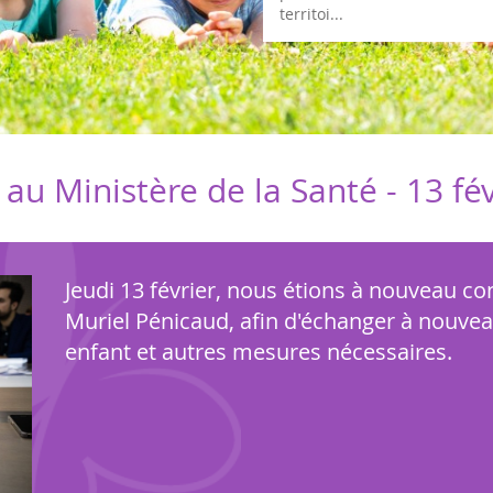
territoi...
au Ministère de la Santé -
13 fé
Jeudi 13 février, nous étions à nouveau c
Muriel Pénicaud, afin d'échanger à nouvea
enfant et autres mesures nécessaires.