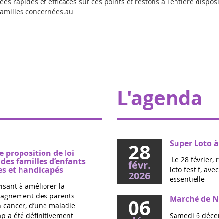
 rapides et efficaces sur ces points et restons à l'entière dispos
 familles concernées.au
L'agenda
Super Loto à
28
e proposition de loi
Le 28 février, 
es familles d’enfants
févr.
s et handicapés
loto festif, av
2026
essentielle
visant à améliorer la
mpagnement des parents
Marché de No
06
un cancer, d’une maladie
p a été définitivement
Samedi 6 décem