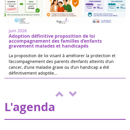
Femmes de coeur à Nogent sur
18
Oise
juin
Marchez ou courez pour soutenir la
2022
recherche sur les cancers de l'enfant à
Juin 2026
Nogent-sur-Oise, à 30 minutes de
Adoption définitive proposition de loi
Paris.Inscription gratuite sur place. ...
accompagnement des familles d’enfants
gravement malades et handicapés
La proposition de loi visant à améliorer la protection et
l’accompagnement des parents d’enfants atteints d’un
cancer, d’une maladie grave ou d’un handicap a été
Les 24h de Boissy le Cutté
définitivement adoptée...
04
L'équipe de Running Pour L'espoir
juin
organise une journée de jeux,
2022
d'animations au profit d'Eva pour la vie et
de l'ENVOL, pour soutenir les enfants m...
L'agenda