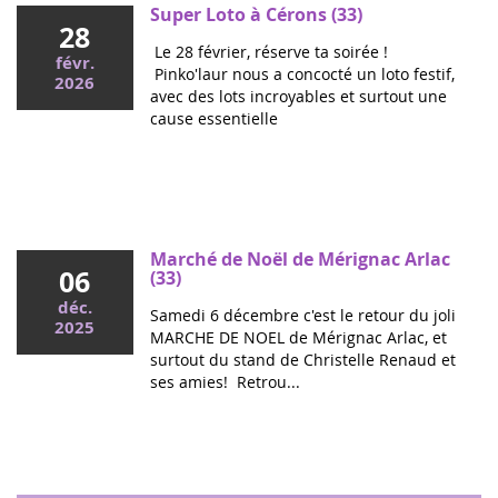
Super Loto à Cérons (33)
28
Le 28 février, réserve ta soirée !
févr.
Pinko'laur nous a concocté un loto festif,
2026
avec des lots incroyables et surtout une
cause essentielle
Mai 2026
Colloque cancers pédiatriques à l'Assemblée
nationale : ensemble pour les enfants !
Ce mercredi, le député Vincent Thiébaut organisait avec
Marché de Noël de Mérignac Arlac
06
Grandir Sans Cancer et Eva pour la vie le colloque "Dons
(33)
de vie et lutte contre les cancers, maladies graves et
déc.
Samedi 6 décembre c'est le retour du joli
handicaps de l'enfant" à l'...
2025
MARCHE DE NOEL de Mérignac Arlac, et
surtout du stand de Christelle Renaud et
ses amies! Retrou...