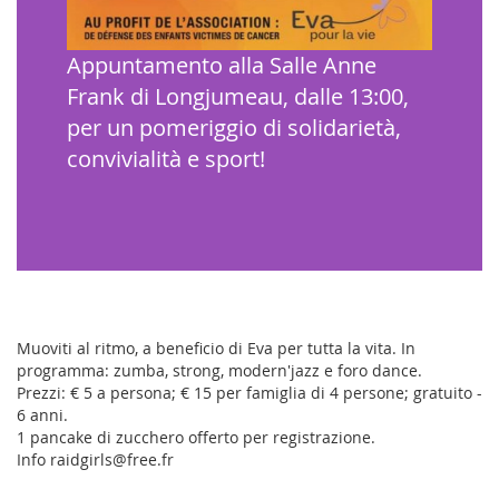
Appuntamento alla Salle Anne
Frank di Longjumeau, dalle 13:00,
per un pomeriggio di solidarietà,
convivialità e sport!
Muoviti al ritmo, a beneficio di Eva per tutta la vita. In
programma: zumba, strong, modern'jazz e foro dance.
Prezzi: € 5 a persona; € 15 per famiglia di 4 persone; gratuito -
6 anni.
1 pancake di zucchero offerto per registrazione.
Info raidgirls@free.fr