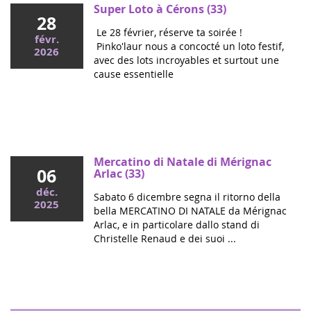
Super Loto à Cérons (33)
28
Le 28 février, réserve ta soirée !
févr.
Pinko'laur nous a concocté un loto festif,
2026
avec des lots incroyables et surtout une
cause essentielle
Mai 2026
Colloque cancers pédiatriques à l'Assemblée
nationale : ensemble pour les enfants !
Ce mercredi, le député Vincent Thiébaut organisait avec
Mercatino di Natale di Mérignac
06
Grandir Sans Cancer et Eva pour la vie le colloque "Dons
Arlac (33)
de vie et lutte contre les cancers, maladies graves et
déc.
Sabato 6 dicembre segna il ritorno della
handicaps de l'enfant" à l'...
2025
bella MERCATINO DI NATALE da Mérignac
Arlac, e in particolare dallo stand di
Christelle Renaud e dei suoi ...