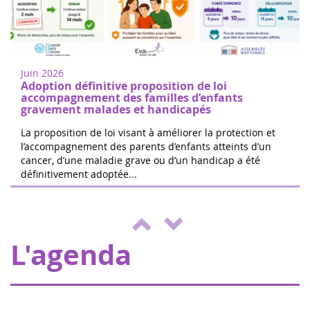
Donne di cuore a Nogent sur Oise
18
Cammina o corri per sostenere la ricerca
juin
sul cancro infantile a Nogent-sur-Oise, a
2022
30 minuti da Parigi. Registrazione gratuita
Juin 2026
in loco. Il 100% delle ...
Adoption définitive proposition de loi
accompagnement des familles d’enfants
gravement malades et handicapés
La proposition de loi visant à améliorer la protection et
l’accompagnement des parents d’enfants atteints d’un
cancer, d’une maladie grave ou d’un handicap a été
Le 24 ore di Boissy le Cutté
définitivement adoptée...
04
Il team di Running Pour L'espoir sta
juin
organizzando una giornata di giochi e
2022
attività a beneficio di Eva pour la vie ed
ENVOL, a sostegno dei bambi...
L'agenda