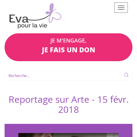
Afficher
le
menu
JE M'ENGAGE,
JE FAIS UN DON
Reportage sur Arte -
15 févr.
2018