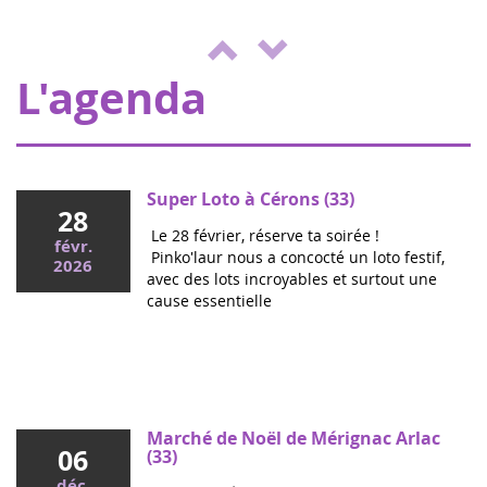
juin
organise une journée de jeux,
2022
d'animations au profit d'Eva pour la vie et
de l'ENVOL, pour soutenir les enfants m...
L'agenda
Super Loto à Cérons (33)
28
Le 28 février, réserve ta soirée !
févr.
Pinko'laur nous a concocté un loto festif,
2026
avec des lots incroyables et surtout une
cause essentielle
Mai 2026
Colloque cancers pédiatriques à l'Assemblée
nationale : ensemble pour les enfants !
Ce mercredi, le député Vincent Thiébaut organisait avec
Marché de Noël de Mérignac Arlac
06
Grandir Sans Cancer et Eva pour la vie le colloque "Dons
(33)
de vie et lutte contre les cancers, maladies graves et
déc.