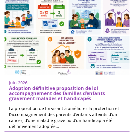
Femmes de coeur à Nogent sur
18
Oise
juin
Marchez ou courez pour soutenir la
2022
recherche sur les cancers de l'enfant à
Juin 2026
Nogent-sur-Oise, à 30 minutes de
Adoption définitive proposition de loi
Paris.Inscription gratuite sur place. ...
accompagnement des familles d’enfants
gravement malades et handicapés
La proposition de loi visant à améliorer la protection et
l’accompagnement des parents d’enfants atteints d’un
cancer, d’une maladie grave ou d’un handicap a été
Les 24h de Boissy le Cutté
définitivement adoptée...
04
L'équipe de Running Pour L'espoir