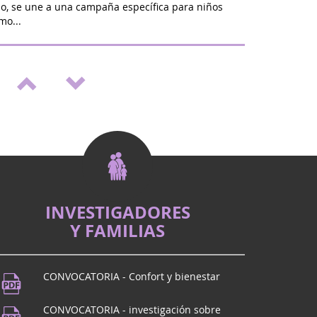
ño, se une a una campaña específica para niños
mo...
alón de bienestar y vitalidad en St Médard
omienzo del nuevo año escolar será ZEN: en Saint
s, únase a nosotros los días 20 y 21 de
a la primera...
Septiembre dorado" en St Médard en
lucha contra los cánceres pediátricos, en
os como Eva que nos han dejado, se organiza
ón positiva y ll...
INVESTIGADORES
l
Y FAMILIAS
de Dôme? ¡Ven a BEaumont para el imperdible
CONVOCATORIA - Confort y bienestar
musica
CONVOCATORIA - investigación sobre
de Dôme? ¡Nos vemos en Beaumont! Para celebrar