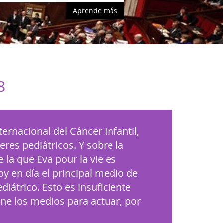
Aprende más
8
ternacional del Cáncer Infantil,
res pediátricos. Y sobre la
la que Eva pour la vie es
y en día el principal medio de
diátrico. Esto es insuficiente
ne los medios para actuar, por