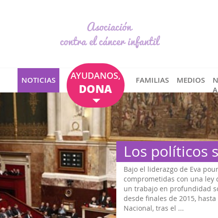
Asociación
contra el cáncer infantil
AYUDANOS,
NOTICIAS
FAMILIAS
MEDIOS
N
DONA
A
Los políticos 
Bajo el liderazgo de Eva pour
comprometidas con una ley d
un trabajo en profundidad so
desde finales de 2015, hast
Nacional, tras el ...