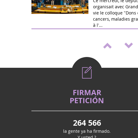
Ce mercredi, le déput
organisait avec Grand
vie le colloque "Dons 
cancers, maladies gra
à l'...
Mai 2026
Médicaments pédia
de loi de Marie Ré
Victoire ! Travaillée a
vie et la fédération G
proposition de loi po
accélérer le développ
Mai 2026
Vote (2è lecture) 
FIRMAR
cancers et handica
PETICIÓN
La proposition de loi 
déjà fait un aller/ret
nationale, pour amél
264 566
familles d'enfants g
handicapées, r...
la gente ya ha firmado.
Février 2026
Y usted ?