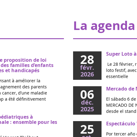
La agenda
Super Loto à
28
e proposition de loi
Le 28 février, 
es familles d’enfants
févr.
s et handicapés
loto festif, av
2026
essentielle
visant à améliorer la
mpagnement des parents
Mercado de N
06
un cancer, d’une maladie
p a été définitivement
El sábado 6 de
déc.
MERCADO DE NA
2025
desde el stand 
pédiatriques à
nale : ensemble pour les
Espectáculo 
25
Por tercer año 