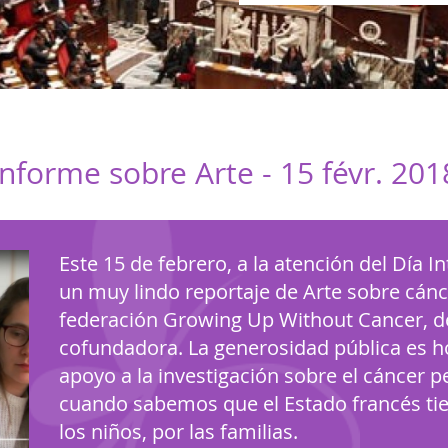
Informe sobre Arte -
15 févr. 201
Este 15 de febrero, a la atención del Día In
un muy lindo reportaje de Arte sobre cánce
federación Growing Up Without Cancer, de 
cofundadora. La generosidad pública es ho
apoyo a la investigación sobre el cáncer pe
cuando sabemos que el Estado francés tie
los niños, por las familias.