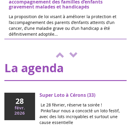
accompagnement des familles d’enfants
gravement malades et handicapés
La proposition de loi visant à améliorer la protection et
l’accompagnement des parents d’enfants atteints d’un
cancer, d’une maladie grave ou d’un handicap a été
Las 24 horas de Boissy le Cutté
définitivement adoptée...
04
El equipo de Running Pour L'espoir
juin
organiza una jornada de juegos y
2022
actividades a beneficio de Eva pour la vie
y ENVOL, para apoyar a los niños e...
La agenda
Super Loto à Cérons (33)
28
Le 28 février, réserve ta soirée !
févr.
Pinko'laur nous a concocté un loto festif,
2026
avec des lots incroyables et surtout une
cause essentielle