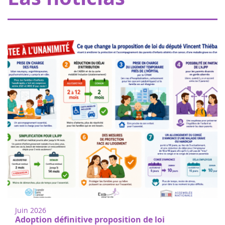
crear un espacio dedicado a los pequeños pacientes con
cáncer, en el departamento de oncol...
Mujeres de corazón en Nogent sur
18
Oise
juin
Camine o corra para apoyar la
2022
investigación del cáncer infantil en
Juin 2026
Nogent-sur-Oise, a 30 minutos de París.
Adoption définitive proposition de loi
Registro gratuito en el sitio. El 100% d...