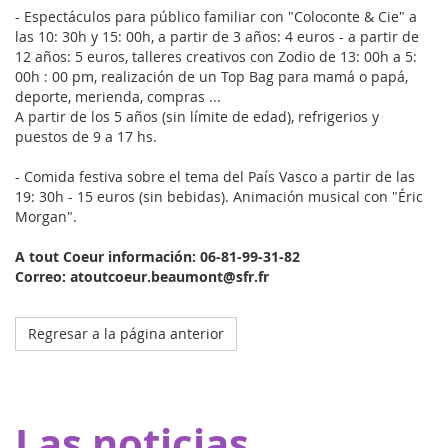
- Espectáculos para público familiar con "Coloconte & Cie" a
las 10: 30h y 15: 00h, a partir de 3 años: 4 euros - a partir de
12 años: 5 euros, talleres creativos con Zodio de 13: 00h a 5:
00h : 00 pm, realización de un Top Bag para mamá o papá,
deporte, merienda, compras ...
A partir de los 5 años (sin límite de edad), refrigerios y
puestos de 9 a 17 hs.
- Comida festiva sobre el tema del País Vasco a partir de las
19: 30h - 15 euros (sin bebidas). Animación musical con "Éric
Morgan".
A tout Coeur información: 06-81-99-31-82
Correo: atoutcoeur.beaumont@sfr.fr
Regresar a la página anterior
Octobre 2023
El hospital de mi manta en Estrasburgo
Gracias a nuestros donantes, Eva pour la vie aporta una
Las noticias
subvención de 20.000 euros que permite a Pharmavie