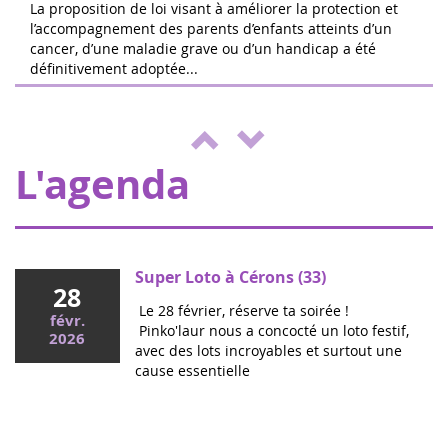
La proposition de loi visant à améliorer la protection et
l’accompagnement des parents d’enfants atteints d’un
cancer, d’une maladie grave ou d’un handicap a été
Le 24 ore di Boissy le Cutté
définitivement adoptée...
04
Il team di Running Pour L'espoir sta
juin
organizzando una giornata di giochi e
2022
attività a beneficio di Eva pour la vie ed
ENVOL, a sostegno dei bambi...
L'agenda
Super Loto à Cérons (33)
28
Le 28 février, réserve ta soirée !
févr.
Pinko'laur nous a concocté un loto festif,
2026
avec des lots incroyables et surtout une
cause essentielle
Mai 2026
Colloque cancers pédiatriques à l'Assemblée