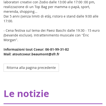
laboratori creativi con Zodio dalle 13:00 alle 17:00 :00 pm,
realizzazione di un Top Bag per mamma o papà, sport,
merenda, shopping...
Dai 5 anni (senza limiti di età), ristoro e stand dalle 9:00 alle
17:00.
- Cena festiva sul tema dei Paesi Baschi dalle 19:30 - 15 euro
(bevande escluse). Intrattenimento musicale con "Éric
Morgan".
Informazioni tout Coeur: 06-81-99-31-82
Mail: atoutcoeur.beaumont@sfr.fr
Ritorna alla pagina precedente
Octobre 2023
L'ospedale della mia coperta a Strasburgo
Grazie ai nostri donatori, Eva pour la vie fornisce una
Le notizie
sovvenzione di 20.000 euro che consente a Pharmavie di
allestire uno spazio dedicato ai piccoli malati di cancro,
all'interno del dipartimen...