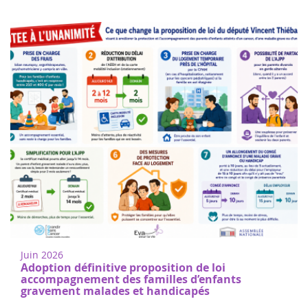
Donne di cuore a Nogent sur Oise
18
Cammina o corri per sostenere la ricerca
juin
sul cancro infantile a Nogent-sur-Oise, a
2022
30 minuti da Parigi. Registrazione gratuita
Juin 2026
in loco. Il 100% delle ...
Adoption définitive proposition de loi
accompagnement des familles d’enfants
gravement malades et handicapés