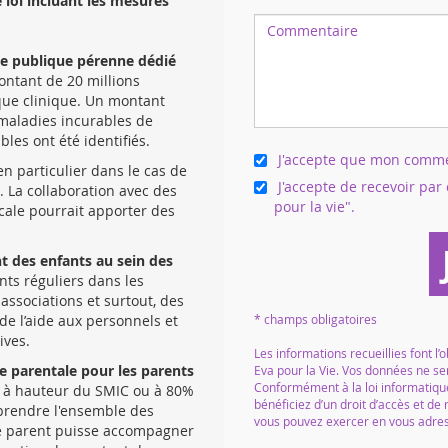
loi incluant les mesures
he publique pérenne dédié
ontant de 20 millions
que clinique. Un montant
 maladies incurables de
les ont été identifiés.
J'accepte que mon comment
 en particulier dans le cas de
J'accepte de recevoir par 
. La collaboration avec des
pour la vie".
cale pourrait apporter des
nt des enfants au sein des
nts réguliers dans les
 associations et surtout, des
de l’aide aux personnels et
* champs obligatoires
ives.
Les informations recueillies font l’
ce parentale pour les parents
Eva pour la Vie. Vos données ne se
Conformément à la loi informatique
uer à hauteur du SMIC ou à 80%
bénéficiez d’un droit d’accès et de
 prendre l'ensemble des
vous pouvez exercer en vous adress
e parent puisse accompagner