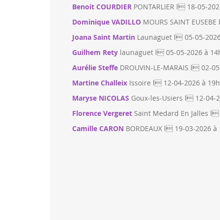
Benoit COURDIER
PONTARLIER l 18-05-202
Dominique VADILLO
MOURS SAINT EUSEBE l
Joana Saint Martin
Launaguet l 05-05-202
Guilhem Rety
launaguet l 05-05-2026 à 14
Aurélie Steffe
DROUVIN-LE-MARAIS l 02-05
Martine Challeix
Issoire l 12-04-2026 à 19
Maryse NICOLAS
Goux-les-Usiers l 12-04-
Florence Vergeret
Saint Medard En Jalles l
Camille CARON
BORDEAUX l 19-03-2026 à