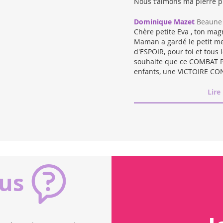
Nous t'aimons ma pierre p
Dominique Mazet
Beaune 
Chère petite Eva , ton magn
Maman a gardé le petit mes
d'ESPOIR, pour toi et tous
souhaite que ce COMBAT PO
enfants, une VICTOIRE C
Lire
ous
rbateurs endocriniens
Trait