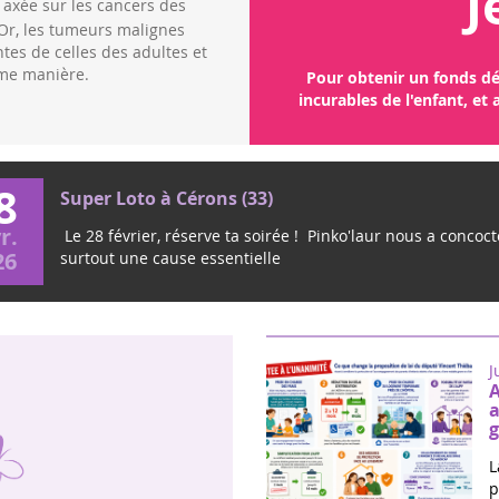
J
cancérogènes
Pour plusieurs cancers p
robables » voire «
cérébral, les traitements
uver en quantités importantes dans
entation de l'enfant.
Pour obtenir un fonds déd
incurables de l'enfant, et
8
Super Loto à Cérons (33)
r.
Le 28 février, réserve ta soirée ! Pinko'laur nous a concocté
26
surtout une cause essentielle
J
A
a
g
L
p