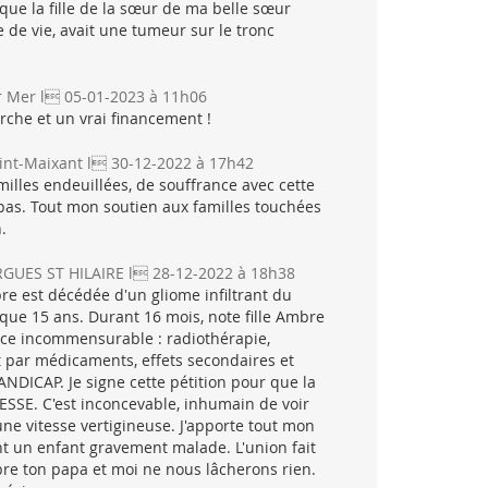
ue la fille de la sœur de ma belle sœur
e de vie, avait une tumeur sur le tronc
r Mer l 05-01-2023 à 11h06
rche et un vrai financement !
int-Maixant l 30-12-2022 à 17h42
milles endeuillées, de souffrance avec cette
as. Tout mon soutien aux familles touchées
.
GUES ST HILAIRE l 28-12-2022 à 18h38
e est décédée d'un gliome infiltrant du
t que 15 ans. Durant 16 mois, note fille Ambre
rce incommensurable : radiothérapie,
t par médicaments, effets secondaires et
ANDICAP. Je signe cette pétition pour que la
SE. C'est inconcevable, inhumain de voir
ne vitesse vertigineuse. J'apporte tout mon
nt un enfant gravement malade. L'union fait
bre ton papa et moi ne nous lâcherons rien.