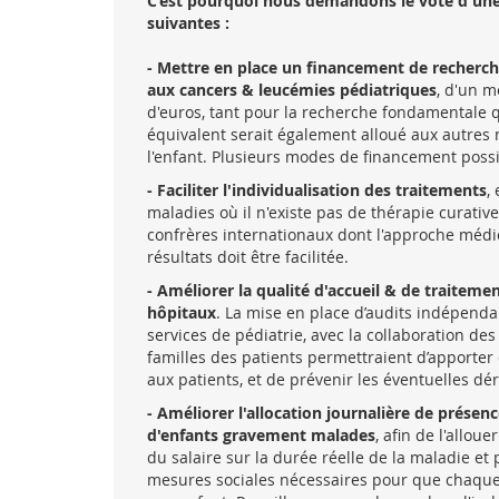
C’est pourquoi nous demandons le vote d'une 
suivantes :
- Mettre en place un financement de recherc
aux cancers & leucémies pédiatriques
, d'un m
d'euros, tant pour la recherche fondamentale 
équivalent serait également alloué aux autres
l'enfant. Plusieurs modes de financement possib
- Faciliter l'individualisation des traitements
,
maladies où il n'existe pas de thérapie curative
confrères internationaux dont l'approche médi
résultats doit être facilitée.
- Améliorer la qualité d'accueil & de traiteme
hôpitaux
. La mise en place d’audits indépenda
services de pédiatrie, avec la collaboration des
familles des patients permettraient d’apporter 
aux patients, et de prévenir les éventuelles dér
- Améliorer l'allocation journalière de présen
d'enfants gravement malades
, afin de l'allo
du salaire sur la durée réelle de la maladie et
mesures sociales nécessaires pour que chaqu