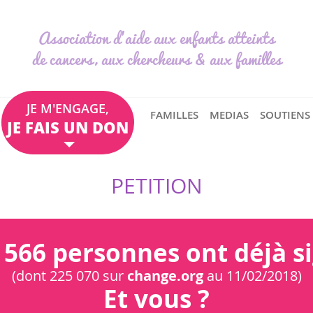
Association d'aide aux enfants atteints
de cancers, aux chercheurs & aux familles
JE M'ENGAGE,
FAMILLES
MEDIAS
SOUTIENS
JE FAIS UN DON
PETITION
 566 personnes ont déjà s
(dont 225 070 sur
change.org
au 11/02/2018)
Et vous ?