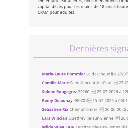
son enfant. Par ailleurs, nous demandons l'in
capital décès pour les moins de 18 ans à haut
CPAM pour adultes.
Dernières sign
Marie-Laure Pommier
Le deschaux l 27-07
Camille Marie
Saint-Vincent-de-Paul l 27-
Solene Rougegrez
29260 l 25-07-2026 à 1
Remy Delaunay
49070 l 15-07-2026 à 00h1
Sebastien Rix
Champfromier l 26-06-2026 
Lars Winclair
Quettreville-sur-Sienne l 26
Wilda WINCLAIR
Quettreville-sur-Sienne l