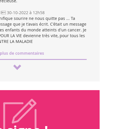
récieuse.
l 30-10-2022 à 12h58
ifique sourire ne nous quitte pas ... Ta
sage que je t'avais écrit. C'était un message
 les enfants du monde atteints d'un cancer. Je
UR LA VIE devienne très vite, pour tous les
ONTRE LA MALADIE
 plus de commentaires
ements de fin de vie