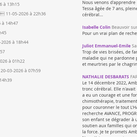
Nous venons d'apprendre q
6 à 13h15
Tessa âgée de 7 ans, plein
 11-05-2026 à 22h36
cérébral...
6 à 14h47
Isabelle Colin
Beauvoir su
h45
Pour un vrai plan de reche
-2026 à 18h44
Juliot Emmanuel-Emile
Sa
h57
Trop de vies brisées, de fa
maladie qui ne pardonne p
2026 à 01h22
et meurtries par le chagrin
 20-03-2026 à 07h59
NATHALIE DESBARATS
FAR
 14h39
Le 14 décembre 2022, Ambr
tronc cérébral. Elle n'avai
a eu un courage et une fo
chimiothérapie, traitemen
pour couronner le tout L'H
recherche AVANCE, PROGRES
son enfant se dégrader à u
soutien aux familles qui o
la force. Je te promets Am