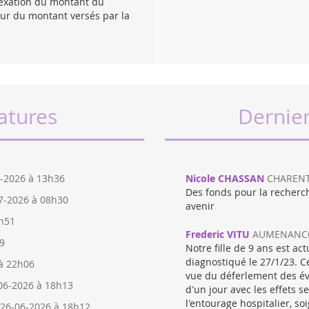
dexation du montant du
eur du montant versés par la
atures
Dernie
-2026 à 13h36
Nicole CHASSAN
CHARENT
Des fonds pour la recherch
07-2026 à 08h30
avenir
2h51
Frederic VITU
AUMENANCOU
9
Notre fille de 9 ans est a
diagnostiqué le 27/1/23. C
à 22h06
vue du déferlement des év
-06-2026 à 18h13
d'un jour avec les effets 
l'entourage hospitalier, soi
 26-06-2026 à 18h12