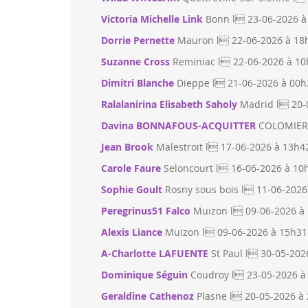
Victoria Michelle Link
Bonn l 23-06-2026 à
Dorrie Pernette
Mauron l 22-06-2026 à 18
Suzanne Cross
Reminiac l 22-06-2026 à 1
Dimitri Blanche
Dieppe l 21-06-2026 à 00h
Ralalanirina Elisabeth Saholy
Madrid l 20-
Davina BONNAFOUS-ACQUITTER
COLOMIERS
Jean Brook
Malestroit l 17-06-2026 à 13h4
Carole Faure
Seloncourt l 16-06-2026 à 10
Sophie Goult
Rosny sous bois l 11-06-2026
Peregrinus51 Falco
Muizon l 09-06-2026 à
Alexis Liance
Muizon l 09-06-2026 à 15h31
A-Charlotte LAFUENTE
St Paul l 30-05-202
Dominique Séguin
Coudroy l 23-05-2026 à
Geraldine Cathenoz
Plasne l 20-05-2026 à