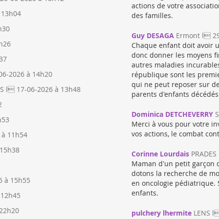
actions de votre associati
 13h04
des familles.
h30
Guy DESAGA
Ermont l 2
0h26
Chaque enfant doit avoir u
donc donner les moyens fin
37
autres maladies incurables
06-2026 à 14h20
république sont les premie
qui ne peut reposer sur de
 l 17-06-2026 à 13h48
parents d'enfants décédés
2
Dominica DETCHEVERRY
S
h53
Merci à vous pour votre in
vos actions, le combat con
 à 11h54
 15h38
Corinne Lourdais
PRADES 
Maman d'un petit garçon q
dotons la recherche de moy
6 à 15h55
en oncologie pédiatrique.
enfants.
 12h45
 22h20
pulchery lhermite
LENS l