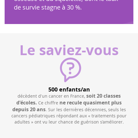
de survie stagne à 30 %.
Le saviez-vous
500 enfants/an
omme
soit 20 classes
décèdent d'un cancer en France,
à la
 ses
d'écoles.
ne recule quasiment plus
Ce chiffre
our
depuis 20 ans
. Sur les dernières décennies, seuls les
fr
cancers pédiatriques répondant aux « traitements pour
pour
adultes » ont vu leur chance de guérison s’améliorer.
can
on