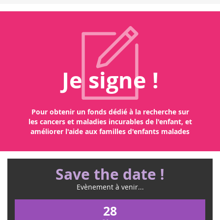
l'a
Je signe !
Pour obtenir un fonds dédié à la recherche sur
les cancers et maladies incurables de l'enfant, et
améliorer l'aide aux familles d'enfants malades
Save the date !
Evènement à venir...
28