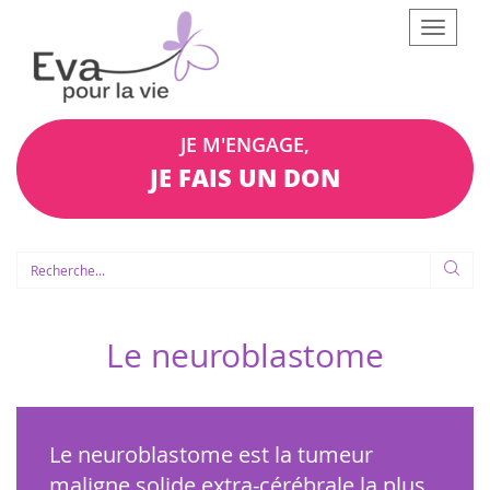
Afficher
le
menu
JE M'ENGAGE,
JE FAIS UN DON
Le neuroblastome
Le neuroblastome est la tumeur
maligne solide extra-cérébrale la plus