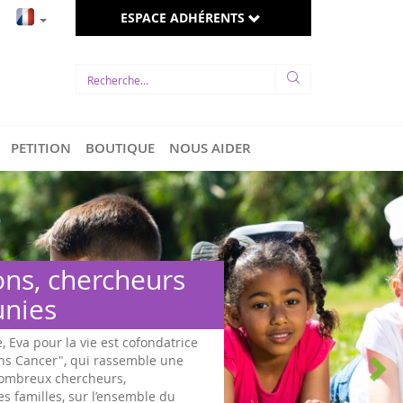
ESPACE ADHÉRENTS
PETITION
BOUTIQUE
NOUS AIDER
ons, chercheurs
unies
e, Eva pour la vie est cofondatrice
ans Cancer", qui rassemble une
 nombreux chercheurs,
es familles, sur l’ensemble du