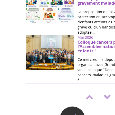
gravement malade
La proposition de loi 
protection et l’acco
d’enfants atteints d’
grave ou d’un handica
adoptée...
Mai 2026
Colloque cancers 
l'Assemblée natio
enfants !
Ce mercredi, le déput
organisait avec Grand
vie le colloque "Dons 
cancers, maladies gra
à l'...
Mai 2026
Médicaments pédia
de loi de Marie Ré
Victoire ! Travaillée a
vie et la fédération G
proposition de loi po