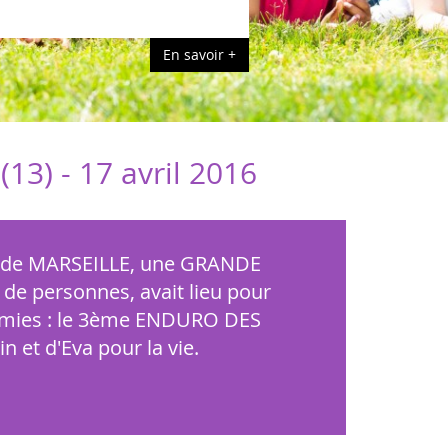
En savoir +
13) -
17 avril 2016
s de MARSEILLE, une GRANDE
de personnes, avait lieu pour
ucémies : le 3ème ENDURO DES
 et d'Eva pour la vie.