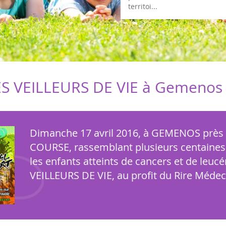
territoi...
VEILLEURS DE VIE à Gemenos (
Dimanche 17 avril 2016, à GEMENOS prè
COURSE, rassemblant plusieurs centaines 
les enfants atteints de cancers et de le
VEILLEURS DE VIE, au profit du Rire Médecin