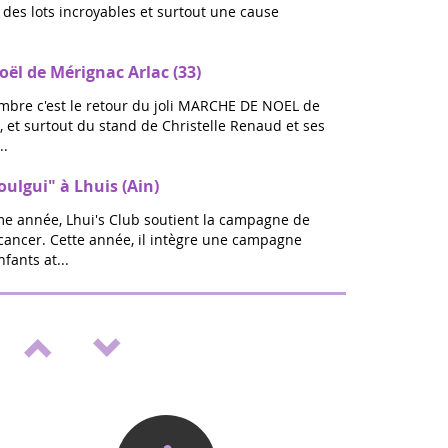
ec des lots incroyables et surtout une cause
ël de Mérignac Arlac (33)
bre c'est le retour du joli MARCHE DE NOEL de
 et surtout du stand de Christelle Renaud et ses
..
oulgui" à Lhuis (Ain)
ème année, Lhui's Club soutient la campagne de
 cancer. Cette année, il intègre une campagne
fants at...
lon bien être & Vitalité à St Médard en
rentrée sera ZEN : A Saint Médard en jalles,
s 20 et 21 septembre pour la toute 1ere Edition Ô
ien-Ê...
nt "Septembre en or" à St Médard en