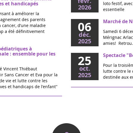
févr.
s et handicapés
loto festif, av
2026
essentielle
visant à améliorer la
mpagnement des parents
Marché de No
06
un cancer, d’une maladie
p a été définitivement
Samedi 6 décem
déc.
Mérignac Arlac,
2025
amies! Retrou.
pédiatriques à
nale : ensemble pour les
Spectacle "B
25
Pour la troisi
oct.
é Vincent Thiébaut
lutte contre le
2025
ir Sans Cancer et Eva pour la
destinée aux en
de vie et lutte contre les
ves et handicaps de l'enfant"
O Source -Sa
20
Jalles (33)
sept.
triques : la proposition
Cette année la 
2025
calde votée
rendez-vous le
SOURCE Salon B
vec l’association Eva pour la
Rassembleme
16
randir Sans Cancer, la
Jalles
rtée par Marie Récalde pour