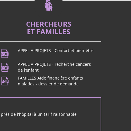
 lutte contre les cancers pédiatriques, en
fants comme Eva qui nous ont quittés, un
positif, porteur d�...
CHERCHEURS
ET FAMILLES
dans le Puy de Dôme ? Rendez-vous à BEaumont
rnable FET'ESTIVAL !
APPEL A PROJETS - Confort et bien-être
usique
APPEL A PROJETS - recherche cancers
dans le Puy de Dôme ? Rendez-vous à Beaumont
de l'enfant
 musique, maison des Beaumontois dès 19h,
FAMILLES Aide financière enfants
ole de musique p...
malades - dossier de demande
 à Mérignac (33)
k Unwanted vous donne rendez-vous à Mérignac
rs pour un concert rock et solidaire :
près de l'hôpital à un tarif raisonnable
s (33)