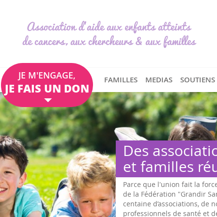
Association d'aide aux enfants atteints
de cancers, aux chercheurs & aux familles
JE M'ENGAGE,
FAMILLES
MEDIAS
SOUTIENS
JE FAIS UN DON
Des associati
et familles ré
Parce que l'union fait la forc
de la Fédération "Grandir S
centaine d’associations, de
professionnels de santé et d