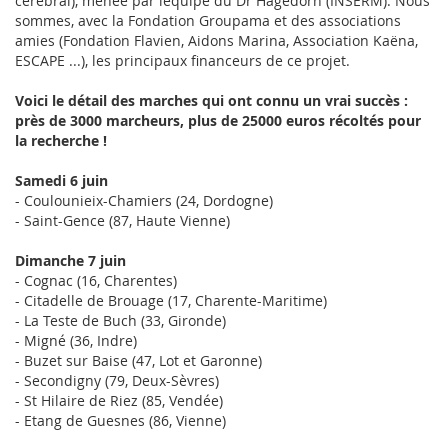
cérébral), menée par léquipe du Dr Hagedorn (INSERM). Nous
sommes, avec la Fondation Groupama et des associations
amies (Fondation Flavien, Aidons Marina, Association Kaëna,
ESCAPE ...), les principaux financeurs de ce projet.
Voici le détail des marches qui ont connu un vrai succès :
près de 3000 marcheurs, plus de 25000 euros récoltés pour
la recherche !
Samedi 6 juin
- Coulounieix-Chamiers (24, Dordogne)
- Saint-Gence (87, Haute Vienne)
Dimanche 7 juin
- Cognac (16, Charentes)
- Citadelle de Brouage (17, Charente-Maritime)
- La Teste de Buch (33, Gironde)
- Migné (36, Indre)
- Buzet sur Baise (47, Lot et Garonne)
- Secondigny (79, Deux-Sèvres)
- St Hilaire de Riez (85, Vendée)
- Etang de Guesnes (86, Vienne)