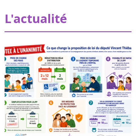
L'hôpital de mon doudou à Strasbourg
Grâce à nos donateurs, Eva pour la vie apporte une
L'actualité
subvention de 20000€ permettant à Pharmavie de mettre
en place un espace dédié aux petits patients atteints
d’un cancer, au sein du serv...
Femmes de coeur à Nogent sur
18
Oise
juin