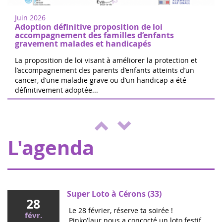
Marchez ou courez pour soutenir la
2022
recherche sur les cancers de l'enfant à
Juin 2026
Nogent-sur-Oise, à 30 minutes de
Adoption définitive proposition de loi
Paris.Inscription gratuite sur place. ...
accompagnement des familles d’enfants
gravement malades et handicapés
La proposition de loi visant à améliorer la protection et
l’accompagnement des parents d’enfants atteints d’un
cancer, d’une maladie grave ou d’un handicap a été
Les 24h de Boissy le Cutté
définitivement adoptée...
04
L'équipe de Running Pour L'espoir
juin
organise une journée de jeux,
2022
d'animations au profit d'Eva pour la vie et
de l'ENVOL, pour soutenir les enfants m...
L'agenda
Super Loto à Cérons (33)
28
Le 28 février, réserve ta soirée !
févr.
Pinko'laur nous a concocté un loto festif,