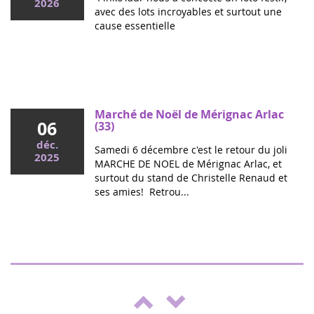
2026
avec des lots incroyables et surtout une
cause essentielle
Mai 2026
Colloque cancers pédiatriques à l'Assemblée
nationale : ensemble pour les enfants !
Ce mercredi, le député Vincent Thiébaut organisait avec
Marché de Noël de Mérignac Arlac
06
Grandir Sans Cancer et Eva pour la vie le colloque "Dons
(33)
de vie et lutte contre les cancers, maladies graves et
déc.
Samedi 6 décembre c'est le retour du joli
handicaps de l'enfant" à l'...
2025
MARCHE DE NOEL de Mérignac Arlac, et
surtout du stand de Christelle Renaud et
ses amies! Retrou...
Spectacle "Boulgui" à Lhuis (Ain)
25
Pour la troisième année, Lhui's Club
oct.
soutient la campagne de lutte contre le
2025