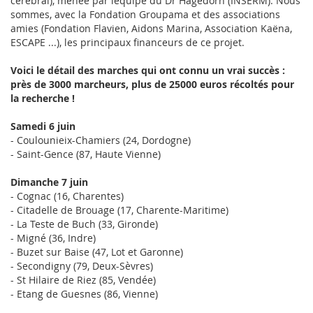
cérébral), menée par léquipe du Dr Hagedorn (INSERM). Nous
sommes, avec la Fondation Groupama et des associations
amies (Fondation Flavien, Aidons Marina, Association Kaëna,
ESCAPE ...), les principaux financeurs de ce projet.
Voici le détail des marches qui ont connu un vrai succès :
près de 3000 marcheurs, plus de 25000 euros récoltés pour
la recherche !
Samedi 6 juin
- Coulounieix-Chamiers (24, Dordogne)
- Saint-Gence (87, Haute Vienne)
Dimanche 7 juin
- Cognac (16, Charentes)
- Citadelle de Brouage (17, Charente-Maritime)
- La Teste de Buch (33, Gironde)
- Migné (36, Indre)
- Buzet sur Baise (47, Lot et Garonne)
- Secondigny (79, Deux-Sèvres)
- St Hilaire de Riez (85, Vendée)
- Etang de Guesnes (86, Vienne)