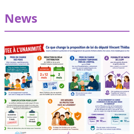
My Teddy Bear's Hospital in Strasbourg
Thanks to our donors, Eva pour la vie is providing a grant
News
of €20,000 allowing Pharmavie to set up a space
dedicated to young patients suffering from cancer, within
the pediatric oncology and hemato...
Women of heart in Nogent sur Oise
18
Walk or run to support childhood cancer
juin