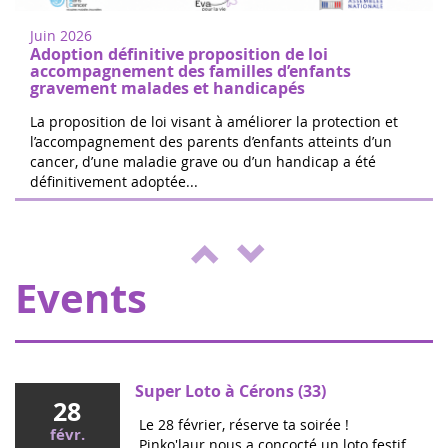
research in Nogent-sur-Oise, 30 minutes
2022
from Paris. Free registration on site. 100%
Juin 2026
of the donations will be d...
Adoption définitive proposition de loi
accompagnement des familles d’enfants
gravement malades et handicapés
La proposition de loi visant à améliorer la protection et
l’accompagnement des parents d’enfants atteints d’un
cancer, d’une maladie grave ou d’un handicap a été
The 24 hours of Boissy le Cutté
définitivement adoptée...
04
The Running Pour L'espoir team is
juin
organizing a day of games and activities
2022
for the benefit of Eva pour la vie and
ENVOL, to support sick children....
Events
Super Loto à Cérons (33)
28
Le 28 février, réserve ta soirée !
févr.
Pinko'laur nous a concocté un loto festif,