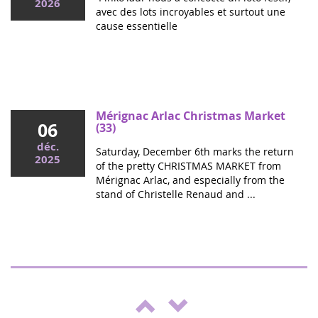
2026
avec des lots incroyables et surtout une
cause essentielle
Mai 2026
Colloque cancers pédiatriques à l'Assemblée
nationale : ensemble pour les enfants !
Ce mercredi, le député Vincent Thiébaut organisait avec
Mérignac Arlac Christmas Market
06
Grandir Sans Cancer et Eva pour la vie le colloque "Dons
(33)
de vie et lutte contre les cancers, maladies graves et
déc.
Saturday, December 6th marks the return
handicaps de l'enfant" à l'...
2025
of the pretty CHRISTMAS MARKET from
Mérignac Arlac, and especially from the
stand of Christelle Renaud and ...
"Boulgui" show in Lhuis (Ain)
25
For the third year running, Lhui's Club is
oct.
supporting the fight against cancer. This
2025