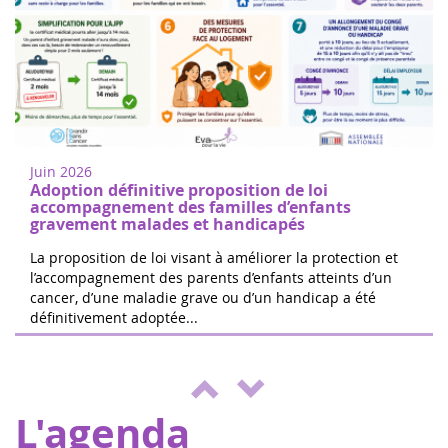
Femmes de coeur à Nogent sur
18
Oise
juin
Marchez ou courez pour soutenir la
2022
recherche sur les cancers de l'enfant à
Juin 2026
Nogent-sur-Oise, à 30 minutes de
Adoption définitive proposition de loi
Paris.Inscription gratuite sur place. ...
accompagnement des familles d’enfants
gravement malades et handicapés
La proposition de loi visant à améliorer la protection et
l’accompagnement des parents d’enfants atteints d’un
cancer, d’une maladie grave ou d’un handicap a été
Les 24h de Boissy le Cutté
définitivement adoptée...
04
L'équipe de Running Pour L'espoir
juin
organise une journée de jeux,
2022
d'animations au profit d'Eva pour la vie et
de l'ENVOL, pour soutenir les enfants m...
L'agenda