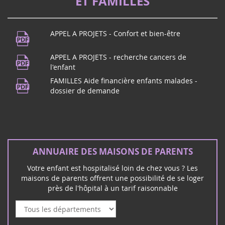
ET FAMILLES
gravement malades et handicapées, r...
Fête de la musique
21
APPEL A PROJETS - Confort et bien-être
Vous habitez dans le Puy de Dôme ?
juin
Rendez-vous à Beaumont !Pour fêter la
APPEL A PROJETS - recherche cancers de
2024
musique, maison des Beaumontois dès
l'enfant
19h, concert de l'école de musique p...
FAMILLES Aide financière enfants malades -
dossier de demande
Concert Rock à Mérignac (33)
16
ANNUAIRE DES MAISONS DE PARENTS
Le groupe rock Unwanted vous donne
mars
rendez-vous à Mérignac le Samedi 16
2024
Votre enfant est hospitalisé loin de chez vous ? Les
mars pour un concert rock et solidaire :
maisons de parents offrent une possibilité de se loger
près de l'hôpital à un tarif raisonnable
Février 2026
Vote au Sénat PPL de Vincent Thiébaut - familles
d'enfants malades & handicapés