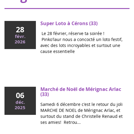
Super Loto à Cérons (33)
28
Le 28 février, réserve ta soirée !
févr.
Pinko'laur nous a concocté un loto festif,
2026
avec des lots incroyables et surtout une
cause essentielle
Mai 2026
Colloque cancers pédiatriques à l'Assemblée
nationale : ensemble pour les enfants !
Ce mercredi, le député Vincent Thiébaut organisait avec
Marché de Noël de Mérignac Arlac
06
Grandir Sans Cancer et Eva pour la vie le colloque "Dons
(33)
de vie et lutte contre les cancers, maladies graves et
déc.
Samedi 6 décembre c'est le retour du joli
handicaps de l'enfant" à l'...
2025
MARCHE DE NOEL de Mérignac Arlac, et
surtout du stand de Christelle Renaud et
ses amies! Retrou...