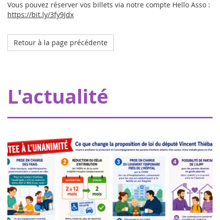
Vous pouvez réserver vos billets via notre compte Hello Asso :
https://bit.ly/3fy9Jdx
Retour à la page précédente
Octobre 2023
L'hôpital de mon doudou à Strasbourg
Grâce à nos donateurs, Eva pour la vie apporte une
L'actualité
subvention de 20000€ permettant à Pharmavie de mettre
en place un espace dédié aux petits patients atteints
d’un cancer, au sein du serv...