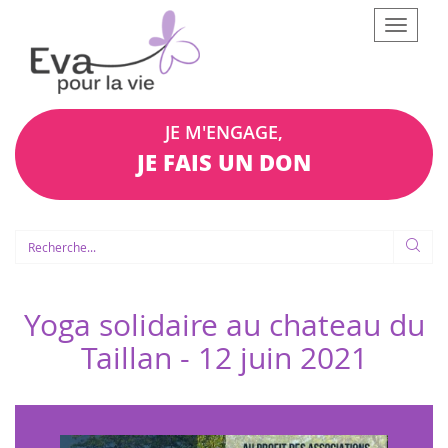
Afficher
le
menu
JE M'ENGAGE,
JE FAIS UN DON
Yoga solidaire au chateau du
Taillan -
12 juin 2021