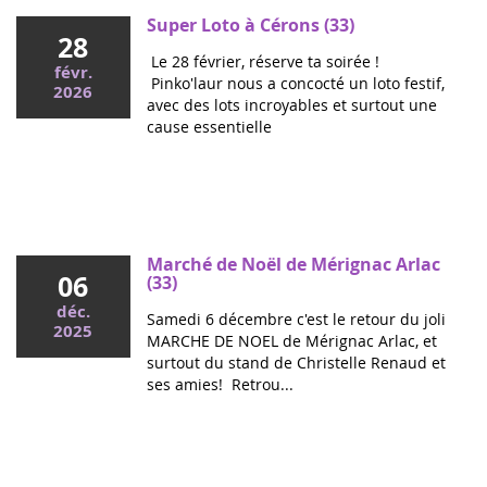
Super Loto à Cérons (33)
28
Le 28 février, réserve ta soirée !
févr.
Pinko'laur nous a concocté un loto festif,
2026
avec des lots incroyables et surtout une
cause essentielle
Mai 2026
Colloque cancers pédiatriques à l'Assemblée
nationale : ensemble pour les enfants !
Ce mercredi, le député Vincent Thiébaut organisait avec
Marché de Noël de Mérignac Arlac
06
Grandir Sans Cancer et Eva pour la vie le colloque "Dons
(33)
de vie et lutte contre les cancers, maladies graves et
déc.
Samedi 6 décembre c'est le retour du joli
handicaps de l'enfant" à l'...
2025
MARCHE DE NOEL de Mérignac Arlac, et
surtout du stand de Christelle Renaud et
ses amies! Retrou...