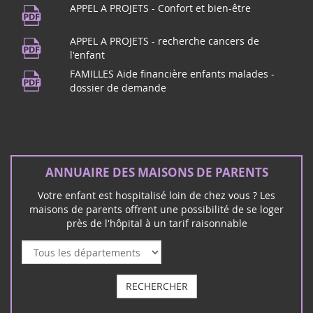
21
APPEL A PROJETS - Confort et bien-être
Vous habitez dans le Puy de Dôme ?
juin
Rendez-vous à Beaumont !Pour fêter la
APPEL A PROJETS - recherche cancers de
2024
musique, maison des Beaumontois dès
l'enfant
19h, concert de l'école de musique p...
FAMILLES Aide financière enfants malades -
dossier de demande
Concert Rock à Mérignac (33)
16
ANNUAIRE DES MAISONS DE PARENTS
Le groupe rock Unwanted vous donne
mars
rendez-vous à Mérignac le Samedi 16
2024
Votre enfant est hospitalisé loin de chez vous ? Les
mars pour un concert rock et solidaire :
maisons de parents offrent une possibilité de se loger
près de l'hôpital à un tarif raisonnable
Février 2026
Vote au Sénat PPL de Vincent Thiébaut - familles
d'enfants malades & handicapés
C'était attendu de longue date : après 14 mois d'attente,
RECHERCHER
cettte proposition de loi qui apporte des progrès majeurs
en termes d'accompagnement des enfants atteints de
LOTO à Cérons (33)