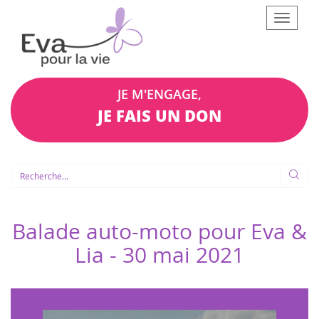
Afficher
le
menu
JE M'ENGAGE,
JE FAIS UN DON
Balade auto-moto pour Eva &
Lia -
30 mai 2021