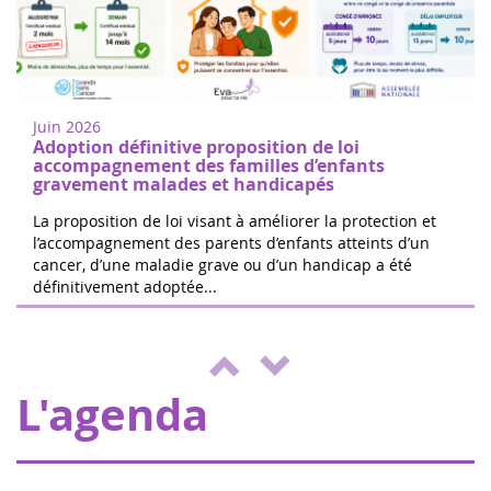
Femmes de coeur à Nogent sur
18
Oise
juin
Marchez ou courez pour soutenir la
2022
recherche sur les cancers de l'enfant à
Juin 2026
Nogent-sur-Oise, à 30 minutes de
Adoption définitive proposition de loi
Paris.Inscription gratuite sur place. ...
accompagnement des familles d’enfants
gravement malades et handicapés
La proposition de loi visant à améliorer la protection et
l’accompagnement des parents d’enfants atteints d’un
cancer, d’une maladie grave ou d’un handicap a été
Les 24h de Boissy le Cutté
définitivement adoptée...
04
L'équipe de Running Pour L'espoir
juin
organise une journée de jeux,
2022
d'animations au profit d'Eva pour la vie et
de l'ENVOL, pour soutenir les enfants m...
L'agenda