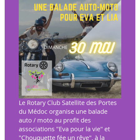
Le Rotary Club Satellite des Portes
du Médoc organise une balade
auto / moto au profit des
associations "Eva pour la vie" et
"Chouquette fée un rêve", à la