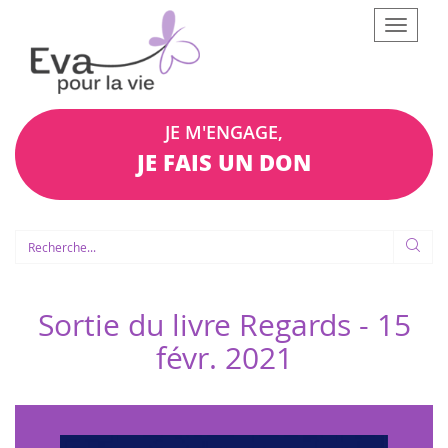
Afficher
le
menu
JE M'ENGAGE,
JE FAIS UN DON
Sortie du livre Regards -
15
févr. 2021