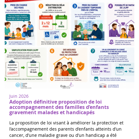
Femmes de coeur à Nogent sur
18
Oise
juin
Marchez ou courez pour soutenir la
2022
recherche sur les cancers de l'enfant à
Juin 2026
Nogent-sur-Oise, à 30 minutes de
Adoption définitive proposition de loi
Paris.Inscription gratuite sur place. ...
accompagnement des familles d’enfants
gravement malades et handicapés
La proposition de loi visant à améliorer la protection et
l’accompagnement des parents d’enfants atteints d’un
cancer, d’une maladie grave ou d’un handicap a été
Les 24h de Boissy le Cutté