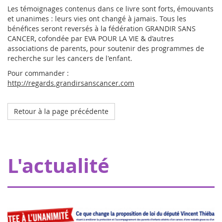
Les témoignages contenus dans ce livre sont forts, émouvants
et unanimes : leurs vies ont changé à jamais. Tous les
bénéfices seront reversés à la fédération GRANDIR SANS
CANCER, cofondée par EVA POUR LA VIE & d’autres
associations de parents, pour soutenir des programmes de
recherche sur les cancers de l'enfant.
Pour commander :
http://regards.grandirsanscancer.com
Retour à la page précédente
Octobre 2023
L'hôpital de mon doudou à Strasbourg
Grâce à nos donateurs, Eva pour la vie apporte une
L'actualité
subvention de 20000€ permettant à Pharmavie de mettre
en place un espace dédié aux petits patients atteints
d’un cancer, au sein du serv...