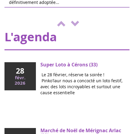
définitivement adoptée...
04
L'équipe de Running Pour L'espoir
juin
organise une journée de jeux,
2022
d'animations au profit d'Eva pour la vie et
de l'ENVOL, pour soutenir les enfants m...
L'agenda
Super Loto à Cérons (33)
28
Le 28 février, réserve ta soirée !
févr.
Pinko'laur nous a concocté un loto festif,
2026
avec des lots incroyables et surtout une
cause essentielle
Mai 2026
Colloque cancers pédiatriques à l'Assemblée
nationale : ensemble pour les enfants !
Ce mercredi, le député Vincent Thiébaut organisait avec
Marché de Noël de Mérignac Arlac