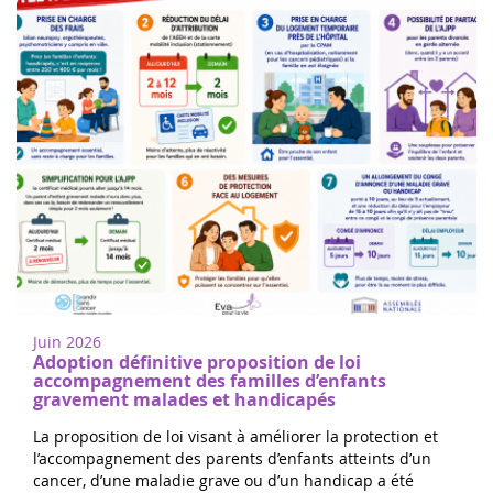
Mujeres de corazón en Nogent sur
18
Oise
juin
Camine o corra para apoyar la
2022
investigación del cáncer infantil en
Juin 2026
Nogent-sur-Oise, a 30 minutos de París.
Adoption définitive proposition de loi
Registro gratuito en el sitio. El 100% d...
accompagnement des familles d’enfants
gravement malades et handicapés
La proposition de loi visant à améliorer la protection et
l’accompagnement des parents d’enfants atteints d’un
cancer, d’une maladie grave ou d’un handicap a été
Las 24 horas de Boissy le Cutté