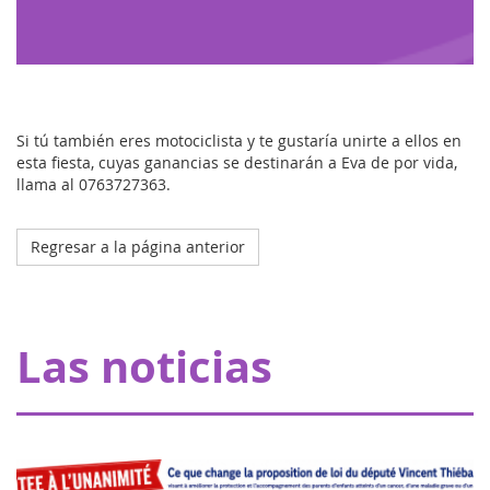
Si tú también eres motociclista y te gustaría unirte a ellos en
esta fiesta, cuyas ganancias se destinarán a Eva de por vida,
llama al 0763727363.
Regresar a la página anterior
Octobre 2023
El hospital de mi manta en Estrasburgo
Gracias a nuestros donantes, Eva pour la vie aporta una
Las noticias
subvención de 20.000 euros que permite a Pharmavie
crear un espacio dedicado a los pequeños pacientes con
cáncer, en el departamento de oncol...