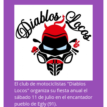
El club de motociclistas "Diablos
Locos" organiza su fiesta anual el
sábado 11 de julio en el encantador
pueblo de Egly (91).