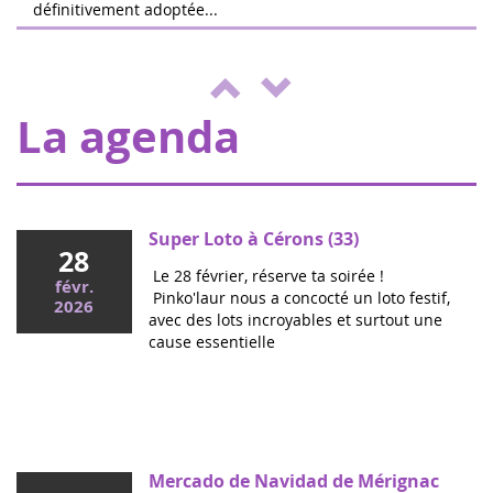
définitivement adoptée...
04
El equipo de Running Pour L'espoir
juin
organiza una jornada de juegos y
2022
actividades a beneficio de Eva pour la vie
y ENVOL, para apoyar a los niños e...
La agenda
Super Loto à Cérons (33)
28
Le 28 février, réserve ta soirée !
févr.
Pinko'laur nous a concocté un loto festif,
2026
avec des lots incroyables et surtout une
cause essentielle
Mai 2026
Colloque cancers pédiatriques à l'Assemblée
nationale : ensemble pour les enfants !
Ce mercredi, le député Vincent Thiébaut organisait avec
Mercado de Navidad de Mérignac