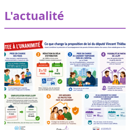
Grâce à nos donateurs, Eva pour la vie apporte une
L'actualité
subvention de 20000€ permettant à Pharmavie de mettre
en place un espace dédié aux petits patients atteints
d’un cancer, au sein du serv...
Femmes de coeur à Nogent sur
18
Oise
juin
Marchez ou courez pour soutenir la