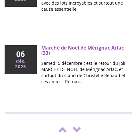
avec des lots incroyables et surtout une
cause essentielle
Mai 2026
Colloque cancers pédiatriques à l'Assemblée
nationale : ensemble pour les enfants !
Ce mercredi, le député Vincent Thiébaut organisait avec
Marché de Noël de Mérignac Arlac
06
Grandir Sans Cancer et Eva pour la vie le colloque "Dons
(33)
de vie et lutte contre les cancers, maladies graves et
déc.
Samedi 6 décembre c'est le retour du joli
handicaps de l'enfant" à l'...
2025
MARCHE DE NOEL de Mérignac Arlac, et
surtout du stand de Christelle Renaud et
ses amies! Retrou...
Spectacle "Boulgui" à Lhuis (Ain)
25
Pour la troisième année, Lhui's Club
oct.
soutient la campagne de lutte contre le
2025