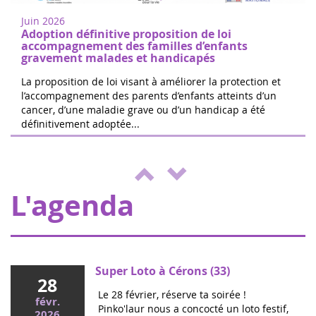
2022
recherche sur les cancers de l'enfant à
Juin 2026
Nogent-sur-Oise, à 30 minutes de
Adoption définitive proposition de loi
Paris.Inscription gratuite sur place. ...
accompagnement des familles d’enfants
gravement malades et handicapés
La proposition de loi visant à améliorer la protection et
l’accompagnement des parents d’enfants atteints d’un
cancer, d’une maladie grave ou d’un handicap a été
Les 24h de Boissy le Cutté
définitivement adoptée...
04
L'équipe de Running Pour L'espoir
juin
organise une journée de jeux,
2022
d'animations au profit d'Eva pour la vie et
de l'ENVOL, pour soutenir les enfants m...
L'agenda
Super Loto à Cérons (33)
28
Le 28 février, réserve ta soirée !
févr.
Pinko'laur nous a concocté un loto festif,
2026