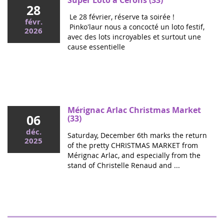
28
Le 28 février, réserve ta soirée !
févr.
Pinko'laur nous a concocté un loto festif,
2026
avec des lots incroyables et surtout une
cause essentielle
Mai 2026
Colloque cancers pédiatriques à l'Assemblée
nationale : ensemble pour les enfants !
Ce mercredi, le député Vincent Thiébaut organisait avec
Mérignac Arlac Christmas Market
06
Grandir Sans Cancer et Eva pour la vie le colloque "Dons
(33)
de vie et lutte contre les cancers, maladies graves et
déc.
Saturday, December 6th marks the return
handicaps de l'enfant" à l'...
2025
of the pretty CHRISTMAS MARKET from
Mérignac Arlac, and especially from the
stand of Christelle Renaud and ...
"Boulgui" show in Lhuis (Ain)