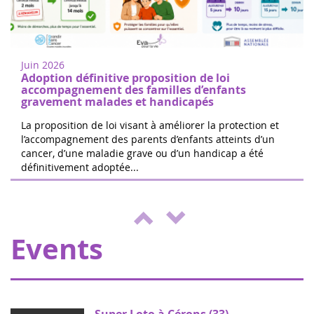
Women of heart in Nogent sur Oise
18
Walk or run to support childhood cancer
juin
research in Nogent-sur-Oise, 30 minutes
2022
from Paris. Free registration on site. 100%
Juin 2026
of the donations will be d...
Adoption définitive proposition de loi
accompagnement des familles d’enfants
gravement malades et handicapés
La proposition de loi visant à améliorer la protection et
l’accompagnement des parents d’enfants atteints d’un
cancer, d’une maladie grave ou d’un handicap a été
The 24 hours of Boissy le Cutté
définitivement adoptée...
04
The Running Pour L'espoir team is
juin
organizing a day of games and activities
2022
for the benefit of Eva pour la vie and
ENVOL, to support sick children....
Events
Super Loto à Cérons (33)