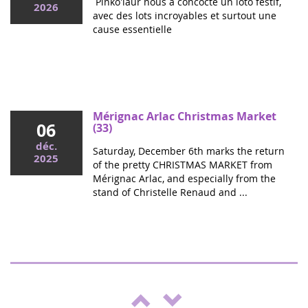
Pinko'laur nous a concocté un loto festif,
2026
avec des lots incroyables et surtout une
cause essentielle
Mai 2026
Colloque cancers pédiatriques à l'Assemblée
nationale : ensemble pour les enfants !
Ce mercredi, le député Vincent Thiébaut organisait avec
Mérignac Arlac Christmas Market
06
Grandir Sans Cancer et Eva pour la vie le colloque "Dons
(33)
de vie et lutte contre les cancers, maladies graves et
déc.
Saturday, December 6th marks the return
handicaps de l'enfant" à l'...
2025
of the pretty CHRISTMAS MARKET from
Mérignac Arlac, and especially from the
stand of Christelle Renaud and ...
"Boulgui" show in Lhuis (Ain)
25
For the third year running, Lhui's Club is
oct.
supporting the fight against cancer. This