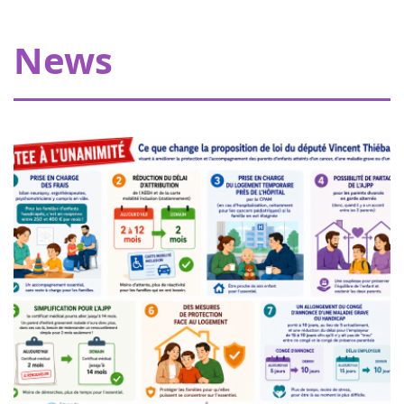
My Teddy Bear's Hospital in Strasbourg
Thanks to our donors, Eva pour la vie is providing a grant
News
of €20,000 allowing Pharmavie to set up a space
dedicated to young patients suffering from cancer, within
the pediatric oncology and hemato...
Women of heart in Nogent sur Oise
18
Walk or run to support childhood cancer