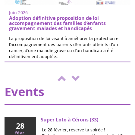
juin
research in Nogent-sur-Oise, 30 minutes
2022
from Paris. Free registration on site. 100%
Juin 2026
of the donations will be d...
Adoption définitive proposition de loi
accompagnement des familles d’enfants
gravement malades et handicapés
La proposition de loi visant à améliorer la protection et
l’accompagnement des parents d’enfants atteints d’un
cancer, d’une maladie grave ou d’un handicap a été
The 24 hours of Boissy le Cutté
définitivement adoptée...
04
The Running Pour L'espoir team is
juin
organizing a day of games and activities
2022
for the benefit of Eva pour la vie and
ENVOL, to support sick children....
Events
Super Loto à Cérons (33)
28
Le 28 février, réserve ta soirée !
févr.