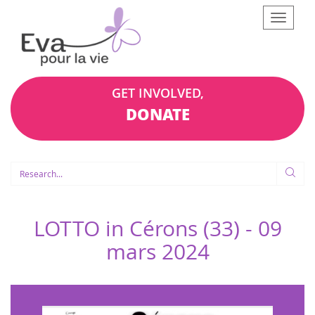
Afficher
le
menu
GET INVOLVED,
DONATE
LOTTO in Cérons (33) -
09
mars 2024