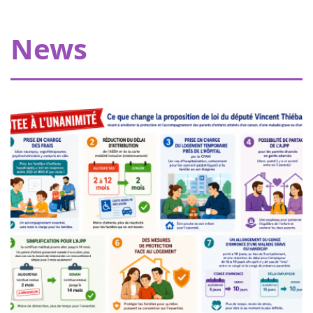
My Teddy Bear's Hospital in Strasbourg
Thanks to our donors, Eva pour la vie is providing a grant
News
of €20,000 allowing Pharmavie to set up a space
dedicated to young patients suffering from cancer, within
the pediatric oncology and hemato...
Women of heart in Nogent sur Oise
18
Walk or run to support childhood cancer