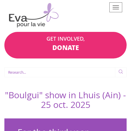
Afficher
le
menu
GET INVOLVED,
DONATE
"Boulgui" show in Lhuis (Ain) -
25 oct. 2025