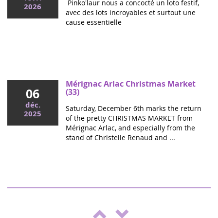
Pinko'laur nous a concocté un loto festif,
2026
avec des lots incroyables et surtout une
cause essentielle
Mai 2026
Colloque cancers pédiatriques à l'Assemblée
nationale : ensemble pour les enfants !
Ce mercredi, le député Vincent Thiébaut organisait avec
Mérignac Arlac Christmas Market
06
Grandir Sans Cancer et Eva pour la vie le colloque "Dons
(33)
de vie et lutte contre les cancers, maladies graves et
déc.
Saturday, December 6th marks the return
handicaps de l'enfant" à l'...
2025
of the pretty CHRISTMAS MARKET from
Mérignac Arlac, and especially from the
stand of Christelle Renaud and ...
"Boulgui" show in Lhuis (Ain)
25
For the third year running, Lhui's Club is
oct.
supporting the fight against cancer. This