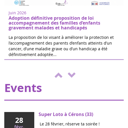
juin
research in Nogent-sur-Oise, 30 minutes
2022
from Paris. Free registration on site. 100%
Juin 2026
of the donations will be d...
Adoption définitive proposition de loi
accompagnement des familles d’enfants
gravement malades et handicapés
La proposition de loi visant à améliorer la protection et
l’accompagnement des parents d’enfants atteints d’un
cancer, d’une maladie grave ou d’un handicap a été
The 24 hours of Boissy le Cutté
définitivement adoptée...
04
The Running Pour L'espoir team is
juin
organizing a day of games and activities
2022
for the benefit of Eva pour la vie and
ENVOL, to support sick children....
Events
Super Loto à Cérons (33)
28
Le 28 février, réserve ta soirée !
févr.