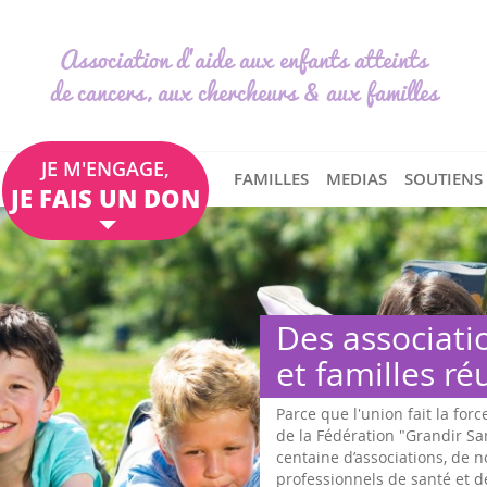
Association d'aide aux enfants atteints
de cancers, aux chercheurs & aux familles
JE M'ENGAGE,
FAMILLES
MEDIAS
SOUTIENS
JE FAIS UN DON
Des associati
et familles ré
Parce que l'union fait la forc
de la Fédération "Grandir S
centaine d’associations, de
professionnels de santé et d