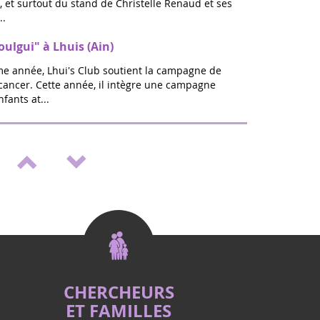
 et surtout du stand de Christelle Renaud et ses
..
oulgui" à Lhuis (Ain)
ème année, Lhui's Club soutient la campagne de
 cancer. Cette année, il intègre une campagne
fants at...
lon bien être & Vitalité à St Médard en
rentrée sera ZEN : A Saint Médard en jalles,
s 20 et 21 septembre pour la toute 1ere Edition Ô
ien-Ê...
nt "Septembre en or" à St Médard en
 lutte contre les cancers pédiatriques, en
fants comme Eva qui nous ont quittés, un
positif, porteur d�...
CHERCHEURS
ET FAMILLES
dans le Puy de Dôme ? Rendez-vous à BEaumont