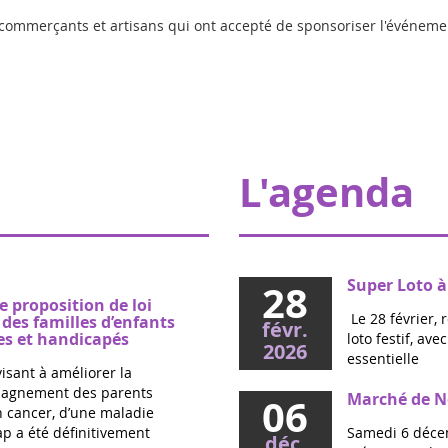
ux commerçants et artisans qui ont accepté de sponsoriser l'événeme
L'agenda
Super Loto à
28
e proposition de loi
Le 28 février, 
es familles d’enfants
févr.
s et handicapés
loto festif, av
2026
essentielle
visant à améliorer la
mpagnement des parents
Marché de No
06
un cancer, d’une maladie
p a été définitivement
Samedi 6 décem
déc.