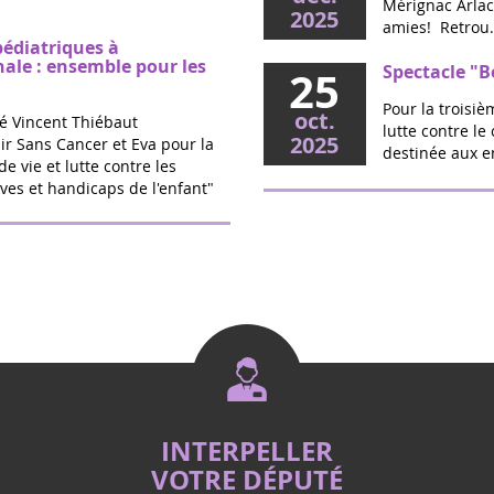
Mérignac Arlac,
2025
amies! Retrou.
pédiatriques à
nale : ensemble pour les
Spectacle "B
25
Pour la troisi
oct.
é Vincent Thiébaut
lutte contre le
2025
ir Sans Cancer et Eva pour la
destinée aux en
de vie et lutte contre les
ves et handicaps de l'enfant"
O Source -Sa
20
Jalles (33)
sept.
triques : la proposition
Cette année la 
2025
calde votée
rendez-vous le
SOURCE Salon B
vec l’association Eva pour la
Rassembleme
16
randir Sans Cancer, la
Jalles
rtée par Marie Récalde pour
sept.
ement de traitements...
En soutien à la
2025
mémoire des en
rassemblement 
PPL de Vincent Thiébaut -
INTERPELLER
Fet'Estival
22
ps de l'enfant
VOTRE DÉPUTÉ
Vous habitez 