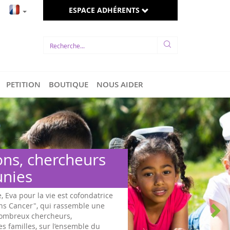
ESPACE ADHÉRENTS
PETITION
BOUTIQUE
NOUS AIDER
ons, chercheurs
unies
e, Eva pour la vie est cofondatrice
ans Cancer", qui rassemble une
 nombreux chercheurs,
es familles, sur l’ensemble du