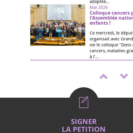
adoptée...
Mai 2026
Colloque cancers 
l'Assemblée natio
enfants !
Ce mercredi, le déput
organisait avec Grand
vie le colloque "Dons 
cancers, maladies gra
à l'...
Mai 2026
Médicaments pédia
de loi de Marie Ré
Victoire ! Travaillée a
vie et la fédération G
proposition de loi po
accélérer le développ
Mai 2026
Vote (2è lecture) 
SIGNER
cancers et handica
LA PETITION