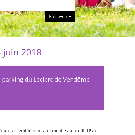
En savoir +
 juin 2018
e parking du Leclerc de Vendôme
), un rassemblement automobile au profit d'Eva