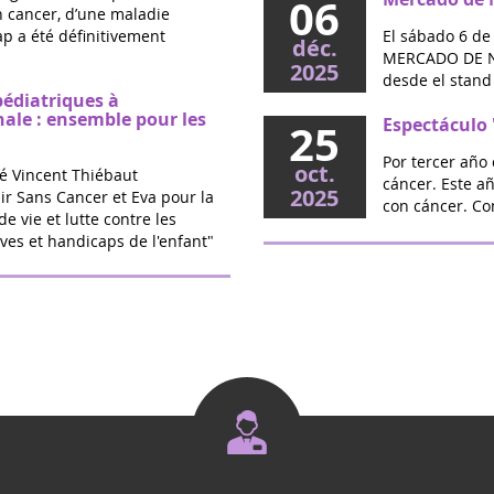
06
un cancer, d’une maladie
p a été définitivement
El sábado 6 de
déc.
MERCADO DE NA
2025
desde el stand 
pédiatriques à
nale : ensemble pour les
Espectáculo 
25
Por tercer año 
oct.
é Vincent Thiébaut
cáncer. Este a
2025
ir Sans Cancer et Eva pour la
con cáncer. Co
de vie et lutte contre les
ves et handicaps de l'enfant"
O Source - S
20
en Jalles (33)
sept.
triques : la proposition
Este año, el c
2025
calde votée
Médard en Jalle
septiembre par
vec l’association Eva pour la
Encuentro "
16
randir Sans Cancer, la
Jalles
rtée par Marie Récalde pour
sept.
ement de traitements...
Para apoyar la 
2025
memoria de niñ
una concentraci