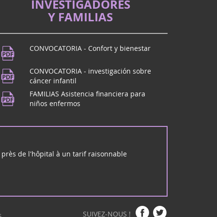
INVESTIGADORES
l
Y FAMILIAS
de Dôme? ¡Ven a BEaumont para el imperdible
CONVOCATORIA - Confort y bienestar
musica
CONVOCATORIA - investigación sobre
de Dôme? ¡Nos vemos en Beaumont! Para celebrar
cáncer infantil
aison des Beaumontois a partir de las 19 h,
FAMILIAS Asistencia financiera para
 escuela de...
niños enfermos
 rock en Mérignac (33)
ck Unwanted se reunirá con usted en Mérignac el
arzo para un concierto de rock y solidaridad:
près de l'hôpital à un tarif raisonnable
ns (33)
de marzo en Cérons (Gironda), sala Robert
n LOTO organizado por la asociación Pinko'laur ,
 Eva para...
SUIVEZ-NOUS !
S