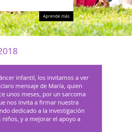
Aprende más
 2018
áncer infantil, los invitamos a ver
 claro mensaje de María, quien
hace unos meses, por un sarcoma
que nos invita a firmar nuestra
ndo dedicado a la investigación
niños, y a mejorar el apoyo a