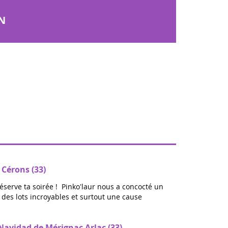
IN
 Cérons (33)
réserve ta soirée ! Pinko'laur nous a concocté un
ec des lots incroyables et surtout une cause
avidad de Mérignac Arlac (33)