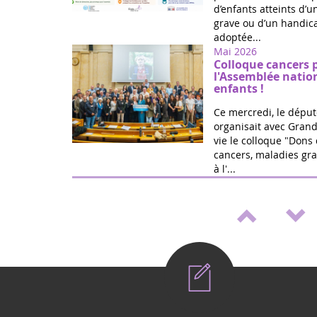
d’enfants atteints d’
grave ou d’un handica
adoptée...
Mai 2026
Colloque cancers 
l'Assemblée natio
enfants !
Ce mercredi, le déput
organisait avec Grand
vie le colloque "Dons 
cancers, maladies gra
à l'...
Mai 2026
Médicaments pédia
de loi de Marie Ré
Victoire ! Travaillée a
vie et la fédération G
proposition de loi po
accélérer le développ
Mai 2026