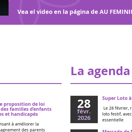
Vea el video en la página de AU FEMIN
La agenda
Super Loto à
28
e proposition de loi
Le 28 février, 
es familles d’enfants
févr.
s et handicapés
loto festif, av
2026
essentielle
visant à améliorer la
mpagnement des parents
Mercado de N