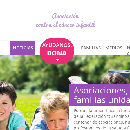
Asociación
contra el cáncer infantil
AYUDANOS,
NOTICIAS
FAMILIAS
MEDIOS
N
DONA
A
Asociaciones,
familias unid
Porque la unión hace la fuer
de la Federación "Grandir S
centenar de asociaciones, n
profesionales de la salud y f