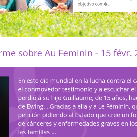
objetivo com�...
orme sobre Au Feminin -
15 févr.
En este día mundial en la lucha contra el c
el conmovedor testimonio y a escuchar el
perdió a su hijo Guillaume, de 15 años, 
de Ewing. . Gracias a ella y a Le Féminin, 
petición pidiendo al Estado que cree un fo
de cánceres y enfermedades graves en los 
las familias ...