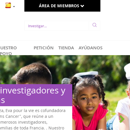
ÁREA DE MIEMBROS
UESTRO
PETICIÓN
TIENDA
AYÚDANOS
POYO
 investigadores y
as
za, Eva pour la vie es cofundadora
ans Cancer", que reúne a un
umerosos investigadores,
amilias de toda Francia. . Nuestro