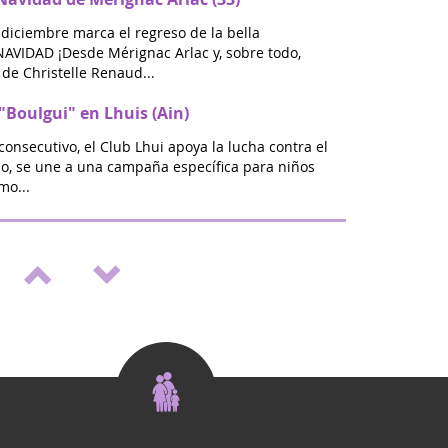
 diciembre marca el regreso de la bella
VIDAD ¡Desde Mérignac Arlac y, sobre todo,
de Christelle Renaud...
"Boulgui" en Lhuis (Ain)
consecutivo, el Club Lhui apoya la lucha contra el
ño, se une a una campaña específica para niños
mo...
alón de bienestar y vitalidad en St Médard
omienzo del nuevo año escolar será ZEN: en Saint
s, únase a nosotros los días 20 y 21 de
a la primera...
Septiembre dorado" en St Médard en
lucha contra los cánceres pediátricos, en
os como Eva que nos han dejado, se organiza
ón positiva y ll...