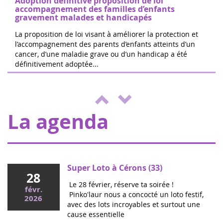
Adoption définitive proposition de loi
Registro gratuito en el sitio. El 100% d...
accompagnement des familles d’enfants
gravement malades et handicapés
La proposition de loi visant à améliorer la protection et
l’accompagnement des parents d’enfants atteints d’un
cancer, d’une maladie grave ou d’un handicap a été
Las 24 horas de Boissy le Cutté
définitivement adoptée...
04
El equipo de Running Pour L'espoir
juin
organiza una jornada de juegos y
2022
actividades a beneficio de Eva pour la vie
y ENVOL, para apoyar a los niños e...
La agenda
Super Loto à Cérons (33)
28
Le 28 février, réserve ta soirée !
févr.
Pinko'laur nous a concocté un loto festif,
2026
avec des lots incroyables et surtout une
cause essentielle