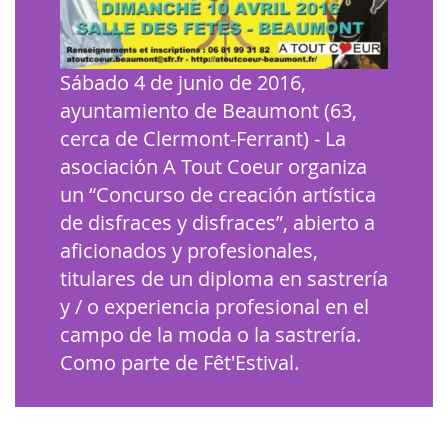
Sábado 4 de junio de 2016,
ayuntamiento de Beaumont (63,
cerca de Clermont-Ferrant) - La
asociación A Tout Coeur organiza
un “Concurso de creación artística
de disfraces y disfraces”, abierto a
aficionados y profesionales,
titulares de un diploma en sastrería
y / o experiencia profesional en el
campo de la moda o la sastrería.
Como parte de Fêt'Estival.