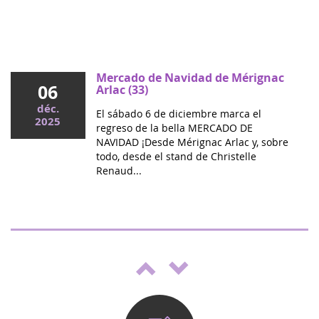
Mai 2026
Colloque cancers pédiatriques à l'Assemblée
nationale : ensemble pour les enfants !
Ce mercredi, le député Vincent Thiébaut organisait avec
Mercado de Navidad de Mérignac
06
Grandir Sans Cancer et Eva pour la vie le colloque "Dons
Arlac (33)
de vie et lutte contre les cancers, maladies graves et
déc.
El sábado 6 de diciembre marca el
handicaps de l'enfant" à l'...
2025
regreso de la bella MERCADO DE
NAVIDAD ¡Desde Mérignac Arlac y, sobre
todo, desde el stand de Christelle
Renaud...
Espectáculo "Boulgui" en Lhuis
25
(Ain)
oct.
Por tercer año consecutivo, el Club Lhui
2025
apoya la lucha contra el cáncer. Este año,
se une a una campaña específica para
niños con cáncer. Como...