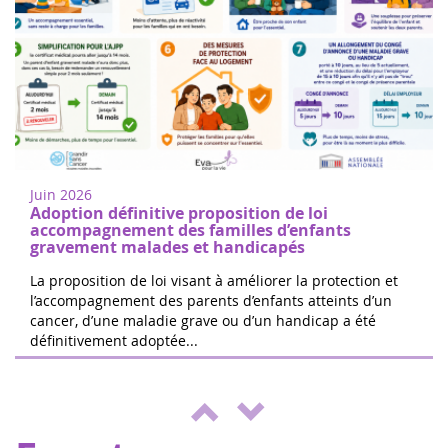
Women of heart in Nogent sur Oise
18
Walk or run to support childhood cancer
juin
research in Nogent-sur-Oise, 30 minutes
2022
from Paris. Free registration on site. 100%
Juin 2026
of the donations will be d...
Adoption définitive proposition de loi
accompagnement des familles d’enfants
gravement malades et handicapés
La proposition de loi visant à améliorer la protection et
l’accompagnement des parents d’enfants atteints d’un
cancer, d’une maladie grave ou d’un handicap a été
The 24 hours of Boissy le Cutté
définitivement adoptée...
04
The Running Pour L'espoir team is
juin
organizing a day of games and activities
2022
for the benefit of Eva pour la vie and
ENVOL, to support sick children....