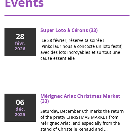
Events
Super Loto à Cérons (33)
28
Le 28 février, réserve ta soirée !
févr.
Pinko'laur nous a concocté un loto festif,
2026
avec des lots incroyables et surtout une
cause essentielle
Mai 2026
Colloque cancers pédiatriques à l'Assemblée
nationale : ensemble pour les enfants !
Ce mercredi, le député Vincent Thiébaut organisait avec
Mérignac Arlac Christmas Market
06
Grandir Sans Cancer et Eva pour la vie le colloque "Dons
(33)
de vie et lutte contre les cancers, maladies graves et
déc.
Saturday, December 6th marks the return
handicaps de l'enfant" à l'...
2025
of the pretty CHRISTMAS MARKET from
Mérignac Arlac, and especially from the
stand of Christelle Renaud and ...