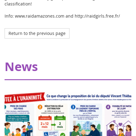
classification!
Info: www.raidamazones.com and http://raidgirls.free.fr/
Return to the previous page
Octobre 2023
My Teddy Bear's Hospital in Strasbourg
Thanks to our donors, Eva pour la vie is providing a grant
News
of €20,000 allowing Pharmavie to set up a space
dedicated to young patients suffering from cancer, within
the pediatric oncology and hemato...