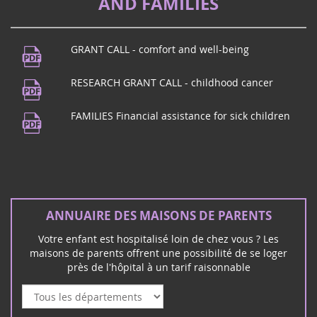
AND FAMILIES
améliorer l'accompagnement des familles d'enfants
gravement malades et handicapées, r...
GRANT CALL - comfort and well-being
Music Festival
21
Do you live in Puy de Dôme? Come to
RESEARCH GRANT CALL - childhood cancer
juin
Beaumont! To celebrate music, Maison
2024
des Beaumontois from 7 p.m., concert by
FAMILIES Financial assistance for sick children
the music school followed by a conce...
Rock concert in Mérignac (33)
ANNUAIRE DES MAISONS DE PARENTS
16
The rock group Unwanted invites you to
Votre enfant est hospitalisé loin de chez vous ? Les
mars
Mérignac on Saturday March 16 for a rock
maisons de parents offrent une possibilité de se loger
2024
and charity concert:
près de l'hôpital à un tarif raisonnable
Février 2026
Vote au Sénat PPL de Vincent Thiébaut - familles
d'enfants malades & handicapés