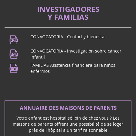
La proposition de loi de Vincent Thiébaut, qui a déjà fait
un aller/retour entre l'Assemblée nationale, pour
INVESTIGADORES
améliorer l'accompagnement des familles d'enfants
Y FAMILIAS
gravement malades et handicapées, r...
festival de musica
21
CONVOCATORIA - Confort y bienestar
¿Vives en Puy de Dôme? ¡Nos vemos en
juin
Beaumont! Para celebrar la música, la
CONVOCATORIA - investigación sobre cáncer
2024
Maison des Beaumontois a partir de las
infantil
19 h, concierto de la escuela de...
FAMILIAS Asistencia financiera para niños
enfermos
Concierto de rock en Mérignac (33)
16
ANNUAIRE DES MAISONS DE PARENTS
El grupo de rock Unwanted se reunirá con
mars
usted en Mérignac el sábado 16 de marzo
2024
Votre enfant est hospitalisé loin de chez vous ? Les
para un concierto de rock y solidaridad:
maisons de parents offrent une possibilité de se loger
près de l'hôpital à un tarif raisonnable
Février 2026