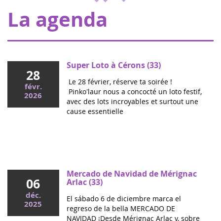
y ENVOL, para apoyar a los niños e...
La agenda
Super Loto à Cérons (33)
28
Le 28 février, réserve ta soirée !
févr.
Pinko'laur nous a concocté un loto festif,
2026
avec des lots incroyables et surtout une
cause essentielle
Mai 2026
Colloque cancers pédiatriques à l'Assemblée
nationale : ensemble pour les enfants !
Ce mercredi, le député Vincent Thiébaut organisait avec
Mercado de Navidad de Mérignac
06
Grandir Sans Cancer et Eva pour la vie le colloque "Dons
Arlac (33)
de vie et lutte contre les cancers, maladies graves et
déc.
El sábado 6 de diciembre marca el
handicaps de l'enfant" à l'...
2025
regreso de la bella MERCADO DE
NAVIDAD ¡Desde Mérignac Arlac y, sobre