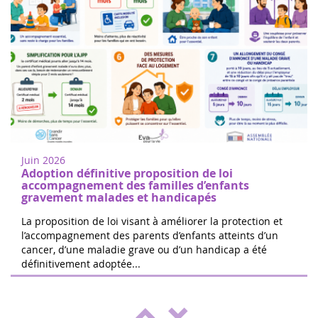
Mujeres de corazón en Nogent sur
18
Oise
juin
Camine o corra para apoyar la
2022
investigación del cáncer infantil en
Juin 2026
Nogent-sur-Oise, a 30 minutos de París.
Adoption définitive proposition de loi
Registro gratuito en el sitio. El 100% d...
accompagnement des familles d’enfants
gravement malades et handicapés
La proposition de loi visant à améliorer la protection et
l’accompagnement des parents d’enfants atteints d’un
cancer, d’une maladie grave ou d’un handicap a été
Las 24 horas de Boissy le Cutté
définitivement adoptée...
04
El equipo de Running Pour L'espoir
juin
organiza una jornada de juegos y
2022
actividades a beneficio de Eva pour la vie